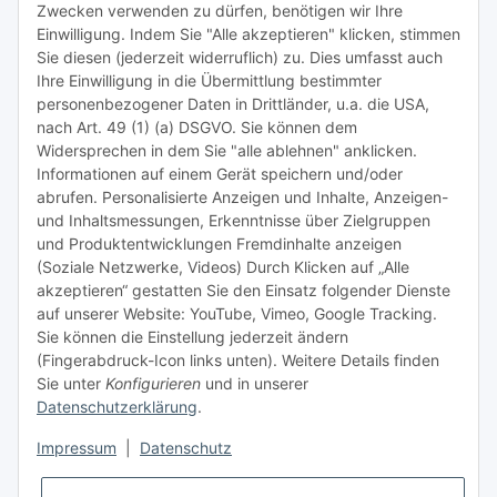
Zwecken verwenden zu dürfen, benötigen wir Ihre
TiDis Lizenzsystem
Einwilligung. Indem Sie "Alle akzeptieren" klicken, stimmen
Sie diesen (jederzeit widerruflich) zu. Dies umfasst auch
Ihre Einwilligung in die Übermittlung bestimmter
Meist besuchte Seiten:
personenbezogener Daten in Drittländer, u.a. die USA,
nach Art. 49 (1) (a) DSGVO. Sie können dem
Tipps & Tricks rund um Sublimation
Widersprechen in dem Sie "alle ablehnen" anklicken.
Informationen auf einem Gerät speichern und/oder
TiDis Videos auf Youtube
abrufen. Personalisierte Anzeigen und Inhalte, Anzeigen-
und Inhaltsmessungen, Erkenntnisse über Zielgruppen
Nachfüllpreise für Druckerpatronen
und Produktentwicklungen Fremdinhalte anzeigen
Refillservice Patronen verpacken
(Soziale Netzwerke, Videos) Durch Klicken auf „Alle
akzeptieren“ gestatten Sie den Einsatz folgender Dienste
TiDis Druckerwerkstatt
auf unserer Website: YouTube, Vimeo, Google Tracking.
Sie können die Einstellung jederzeit ändern
TiDis PC & Notebookwerkstatt
(Fingerabdruck-Icon links unten). Weitere Details finden
Sie unter
Konfigurieren
und in unserer
TiDis
eScooter Werkstatt
Datenschutzerklärung
.
TiDis Dienstausweis Druckservice
Impressum
|
Datenschutz
TiDis Lizenssystem