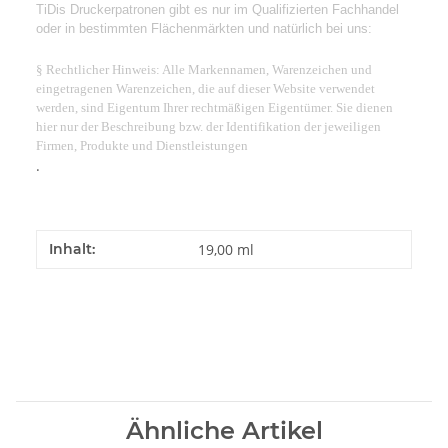
TiDis Druckerpatronen gibt es nur im Qualifizierten Fachhandel
oder in bestimmten Flächenmärkten und natürlich bei uns:
§ Rechtlicher Hinweis: Alle Markennamen, Warenzeichen und
eingetragenen Warenzeichen, die auf dieser Website verwendet
werden, sind Eigentum Ihrer rechtmäßigen Eigentümer. Sie dienen
hier nur der Beschreibung bzw. der Identifikation der jeweiligen
Firmen, Produkte und Dienstleistungen
.
Inhalt:
19,00 ml
Ähnliche Artikel