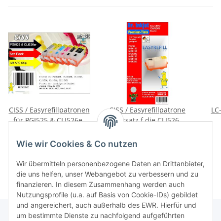
CISS / Easyrefillpatronen
CISS / Easyrefillpatrone
LC
für PGI525 & CLI526er
als Ersatz f.die CLI526GY
(6er) Multipack inkl.
/ Grau
Ers
27,95 €
*
9,95 €
*
Graupatrone
f
4,66 € pro 1
Wie wir Cookies & Co nutzen
Wir übermitteln personenbezogene Daten an Drittanbieter,
die uns helfen, unser Webangebot zu verbessern und zu
finanzieren. In diesem Zusammenhang werden auch
Nutzungsprofile (u.a. auf Basis von Cookie-IDs) gebildet
und angereichert, auch außerhalb des EWR. Hierfür und
um bestimmte Dienste zu nachfolgend aufgeführten