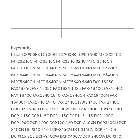
Druckleistung in Seiten
(ca.)
Ergänzung Druckleistung
100% kompatibel
Ja
Keywords:
black LC-900BK LC900BK LC 900BK LC900 900 MFC-3240C
MFC3240C MFC 3240C MFC3240 3240 MFC-3340CN
MFC3340CN MFC 3340CN MFC3340 3340 MFC-5440CN
MFC5440CN MFC 5440CN MFC5440 5440 MFC-5840CN
MFC5840CN MFC 5840CN MFC5840 5840 FAX-1835C
FAX1835C FAX 1835C FAX1835 1835 FAX-1840C FAX1840C
FAX 1840C FAX1840 1840 FAX-1940CN FAX1940CN FAX
1940CN FAX1940 1940 FAX-2440C FAX2440C FAX 2440C
FAX2440 2440 DCP-110C DCP110C DCP 110C DCP110 110
DCP-115C DCP115C DCP 115C DCP115 115 DCP-120C
DCP120C DCP 120C DCP120 120 DCP-310CN DCP310CN DCP
310CN DCP310 310 DCP-315CN DCP315CN DCP 315CN
DCP315 315 DCP-340CW DCP340CW DCP 340CW DCP340