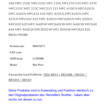
340 MFC-210C MFC210C MFC 210C MFC210 210 MFC-215C
MFC215C MFC 215C MFC215 215 MFC-410CN MFC410CN
MFC 410CN MFC410 410 MFC-425CN MFC425CN MFC
425CN MFC425 425 MFC-620CN MFC620CN MFC 620CN
MFC620 620 MFC-640CW MFC640CW MFC 640CW MFC640
640 MFC-820CW MFC820CW MFC 820CW MFC820 820
BROLC900BK
Produktcode:
BMW5673
EAN code:
OEM-Kode:
LC900BK
Marke:
Best Price
Passende Nachfülltinte:
TiDis BR55 / BR56BK / BR56C /
BR56M / BR56Y
Diese Produkte sind in Anwendung und Funktion identisch zu
den Originalprodukten des Herstellers Brother - haben aber
nichts mit diesen zu tun.