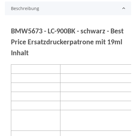
Beschreibung
BMW5673 - LC-900BK - schwarz - Best
Price Ersatzdruckerpatrone mit 19ml
Inhalt
Marke
Best Price
Produkttypenbezeichnung
LC-900BK
Lieferanten-Art.-Nr.
BMW5673
Farbe
schwarz
Inhalt
Tinte
Geeignet für Geräte
FAX-1835C/1840C/1940CN/2440C, MFC-
210C/215C/410CN/425CN/620CN/640CW/
DCP-110C/115C/120C/310CN/315CN/34
Füllmenge (ca.)
19ml