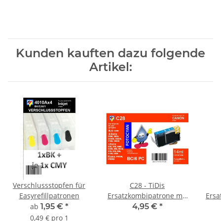
Kunden kauften dazu folgende
Artikel:
Verschlussstopfen für
C28 - TiDis
Easyrefillpatronen
Ersatzkombipatrone mit
Ersa
17ml Inhalt -
ab
1,95 €
*
4,95 €
*
BCI6ePC/BCI3ePC -
BC
0,49 € pro 1