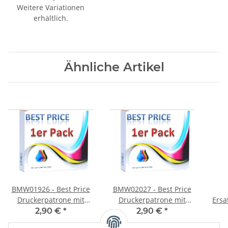
Fotocyan -
Weitere Variationen
erhältlich.
Ähnliche Artikel
BMW01926 - Best Price
BMW02027 - Best Price
Druckerpatrone mit
Druckerpatrone mit
Ersa
17ml Inhalt -
17ml Inhalt -
2,90 €
*
2,90 €
*
BCI6C/BCI3C - cyan -
BCI6M/BCI3M - magenta
BCI6