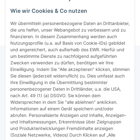
-
Wie wir Cookies & Co nutzen
Wir übermitteln personenbezogene Daten an Drittanbieter,
die uns helfen, unser Webangebot zu verbessern und zu
finanzieren. In diesem Zusammenhang werden auch
Nutzungsprofile (u.a. auf Basis von Cookie-IDs) gebildet
und angereichert, auch außerhalb des EWR. Hierfür und
um bestimmte Dienste zu nachfolgend aufgeführten
Zwecken verwenden zu dürfen, benötigen wir Ihre
TiDis Lizenzsystem
Einwilligung. Indem Sie "Alle akzeptieren" klicken, stimmen
Sie diesen (jederzeit widerruflich) zu. Dies umfasst auch
Ihre Einwilligung in die Übermittlung bestimmter
Meist besuchte Seiten:
personenbezogener Daten in Drittländer, u.a. die USA,
nach Art. 49 (1) (a) DSGVO. Sie können dem
Tipps & Tricks rund um Sublimation
Widersprechen in dem Sie "alle ablehnen" anklicken.
Informationen auf einem Gerät speichern und/oder
TiDis Videos auf Youtube
abrufen. Personalisierte Anzeigen und Inhalte, Anzeigen-
und Inhaltsmessungen, Erkenntnisse über Zielgruppen
Nachfüllpreise für Druckerpatronen
und Produktentwicklungen Fremdinhalte anzeigen
Refillservice Patronen verpacken
(Soziale Netzwerke, Videos) Durch Klicken auf „Alle