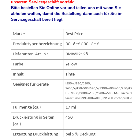
unserem Servicegeschäft vorrätig.
Bitte bestellen Sie Online vor und teilen uns mit wann Sie
abholen wollen, damit die Bestellung dann auch für Sie im
Servicegeschäft bereit liegt
Marke
Best Price
Produkttypenbezeichnung
BCI-6eY / BCI-3e Y
Lieferanten-Art.-Nr.
BMW02128
Farbe
Yellow
Inhalt
Tinte
i550/x/850/6500,
Geeignet für Geräte
S400/x/450/500/520/x/530D/600/630/750/4500
BJC 3000/6000/6100/6200/6500, MultiPASS C100,
SmartBase MPC 400/600F, MP 700 Photo/730 Phot
Füllmenge (ca.)
17 ml
Druckleistung in Seiten
450
(ca.)
Ergänzung Druckleistung
bei 5 % Deckung