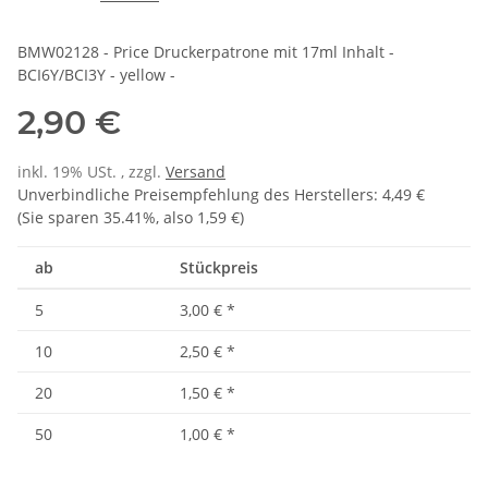
BMW02128 - Price Druckerpatrone mit 17ml Inhalt -
BCI6Y/BCI3Y - yellow -
2,90 €
inkl. 19% USt. , zzgl.
Versand
Unverbindliche Preisempfehlung des Herstellers
:
4,49 €
(Sie sparen
35.41%
, also
1,59 €
)
ab
Stückpreis
5
3,00 €
*
10
2,50 €
*
20
1,50 €
*
50
1,00 €
*