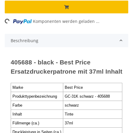
ng...
Komponenten werden geladen ...
Beschreibung
405688 - black - Best Price
Ersatzdruckerpatrone mit 37ml Inhalt
Marke
Best Price
Produkttypenbezeichnung
GC-31K schwarz - 405688
Farbe
schwarz
Inhalt
Tinte
Füllmenge (ca.)
37ml
Druckleistung in Seiten (ca.)