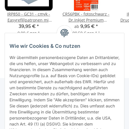
IRP850 - GC31 - cmyk -
CR56PBK - fotoschwarz -
I
Easyrefillpatronen mit
Dr.Inkjet Premium
Druc
Autoresettchips als
Druckertinte /
39,95 €
*
ab
9,95 €
*
Ersatz für GC31er für
Nachfülltinte in 100ml -
HP93
9,99 € pro 1
99,50 € pro 1 l
Geldrucker
250ml - 500ml - 1000ml
Druc
Weitere Variationen
Abfüllungen für Canon
erhältlich.
Wie wir Cookies & Co nutzen
Druckerpatronen
Wir übermitteln personenbezogene Daten an Drittanbieter,
die uns helfen, unser Webangebot zu verbessern und zu
finanzieren. In diesem Zusammenhang werden auch
Nutzungsprofile (u.a. auf Basis von Cookie-IDs) gebildet
und angereichert, auch außerhalb des EWR. Hierfür und
um bestimmte Dienste zu nachfolgend aufgeführten
Zwecken verwenden zu dürfen, benötigen wir Ihre
TiDis Lizenzsystem
Einwilligung. Indem Sie "Alle akzeptieren" klicken, stimmen
Sie diesen (jederzeit widerruflich) zu. Dies umfasst auch
Ihre Einwilligung in die Übermittlung bestimmter
Meist besuchte Seiten:
personenbezogener Daten in Drittländer, u.a. die USA,
nach Art. 49 (1) (a) DSGVO. Sie können dem
Tipps & Tricks rund um Sublimation