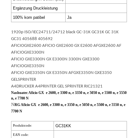
Ergänzung Druckleistung
100% kom patibel
Ja
1920p ISO/IEC24711/24712 black GC-31K GC31K GC 31K
GC31 405688 405692
AFICIOGXE2600 AFICIO GXE2600 GX E2600 AFGXE2600 AF
AFICIOGXE3300N
AFICIO GXE3300N GX E3300N 3300N GXE3300
AFICIOGXE3350N
AFICIO GXE3350N GX E3350N AFGXE3350N GXE3350
GELSPRINTER
A4DRUCKER A4PRINTER GEL SPRINTER RIC21321
Nashuatec Aficio GX e 2600, e 3300 n, e 3350 n, e 5050 n, e 5500 n, e 5550
n, e 7700 N
N
RG Aficio GX e 2600, e 3300 n, e 3350 n, e 5050 n, e 5500 n, e 5550 n, e
7700 N
Produktcode:
GC31KK
EAN code: