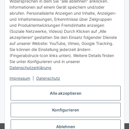
Widersprechen in dem Sie "alle ablehnen" anklicken.
Informationen auf einem Gerät speichern und/oder
TiDis Videos auf Youtube
abrufen. Personalisierte Anzeigen und Inhalte, Anzeigen-
und Inhaltsmessungen, Erkenntnisse über Zielgruppen
Nachfüllpreise für Druckerpatronen
und Produktentwicklungen Fremdinhalte anzeigen
Refillservice Patronen verpacken
(Soziale Netzwerke, Videos) Durch Klicken auf „Alle
akzeptieren“ gestatten Sie den Einsatz folgender Dienste
TiDis Druckerwerkstatt
auf unserer Website: YouTube, Vimeo, Google Tracking.
Sie können die Einstellung jederzeit ändern
TiDis PC & Notebookwerkstatt
(Fingerabdruck-Icon links unten). Weitere Details finden
Sie unter
Konfigurieren
und in unserer
TiDis
eScooter Werkstatt
Datenschutzerklärung
.
TiDis Dienstausweis Druckservice
Impressum
|
Datenschutz
TiDis Lizenssystem
Alle akzeptieren
GIC (German Ink Company)
Der Refiller (Infoportal)
Konfigurieren
* Alle Preise inkl. gesetzlicher USt., zzgl.
Versand
Ablehnen