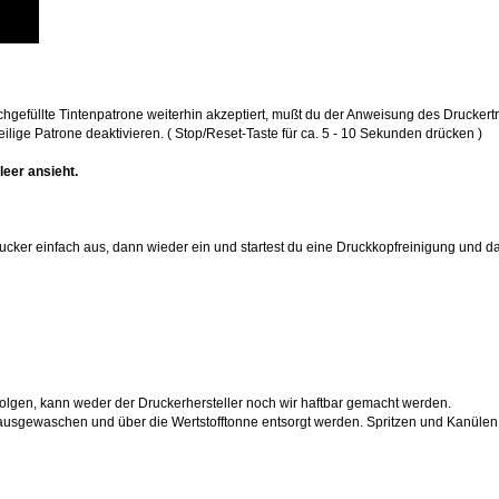
chgefüllte Tintenpatrone weiterhin akzeptiert, mußt du der Anweisung des Druckert
eilige Patrone deaktivieren. ( Stop/Reset-Taste für ca. 5 - 10 Sekunden drücken )
leer ansieht.
rucker einfach aus, dann wieder ein und startest du eine Druckkopfreinigung und
olgen, kann weder der Druckerhersteller noch wir haftbar gemacht werden.
ausgewaschen und über die Wertstofftonne entsorgt werden. Spritzen und Kanülen (