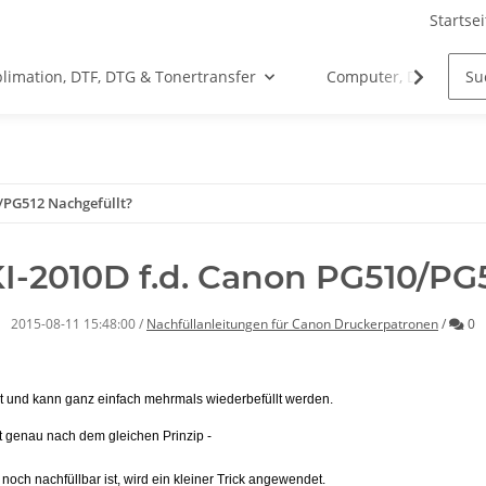
Startsei
limation, DTF, DTG & Tonertransfer
Computer, Drucker &
/PG512 Nachgefüllt?
I-2010D f.d. Canon PG510/PG
Ko
2015-08-11 15:48:00
/
Nachfüllanleitungen für Canon Druckerpatronen
/
0
ust und kann ganz einfach mehrmals wiederbefüllt werden.
t genau nach dem gleichen Prinzip -
och nachfüllbar ist, wird ein kleiner Trick angewendet.