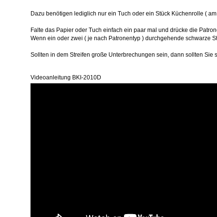
Dazu benötigen lediglich nur ein Tuch oder ein Stück Küchenrolle ( am 
Falte das Papier oder Tuch einfach ein paar mal und drücke die Patrone
Wenn ein oder zwei ( je nach Patronentyp ) durchgehende schwarze Str
Sollten in dem Streifen große Unterbrechungen sein, dann sollten Sie 
Videoanleitung BKI-2010D