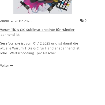
ntare
Kommentare
0
Admin
–
20.02.2026
Admi
Warum TiDis GIC Sublimationstinte für Händler
Wie ei
spannend ist
bracht
Diese Vorlage ist vom 01.12.2025 und ist damit die
Warum 
aktuelle Warum TiDis GIC für Händler spannend ist
wie ei
Hohe Wertschöpfung pro Flasche:
beobac
einen 
Weiter
Weite