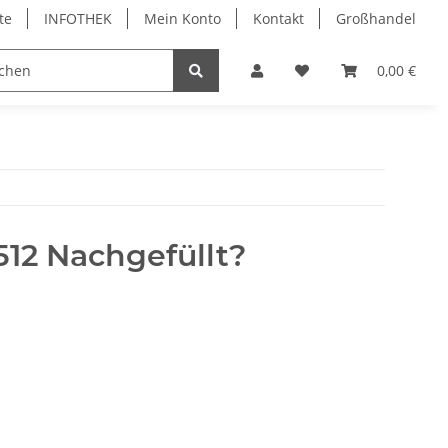
te
INFOTHEK
Mein Konto
Kontakt
Großhandel
 Bürobedarf
PVC Kartendrucker & Zubehör
0,00 €
TiDis
512 Nachgefüllt?
mmentare