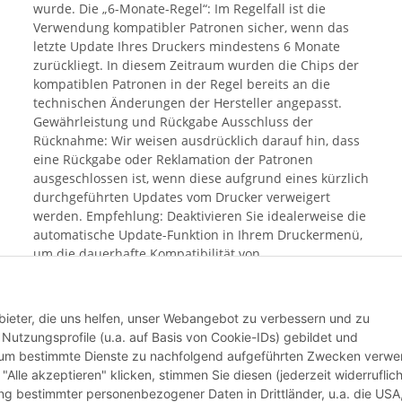
wurde. Die „6-Monate-Regel“: Im Regelfall ist die
Verwendung kompatibler Patronen sicher, wenn das
letzte Update Ihres Druckers mindestens 6 Monate
zurückliegt. In diesem Zeitraum wurden die Chips der
kompatiblen Patronen in der Regel bereits an die
technischen Änderungen der Hersteller angepasst.
Gewährleistung und Rückgabe Ausschluss der
Rücknahme: Wir weisen ausdrücklich darauf hin, dass
eine Rückgabe oder Reklamation der Patronen
ausgeschlossen ist, wenn diese aufgrund eines kürzlich
durchgeführten Updates vom Drucker verweigert
werden. Empfehlung: Deaktivieren Sie idealerweise die
automatische Update-Funktion in Ihrem Druckermenü,
um die dauerhafte Kompatibilität von
Alternativprodukten sicherzustellen. Mit dem Kauf
bestätigen Sie, dass Sie Ihren aktuellen Update-Status
geprüft haben und das Risiko einer Blockierung durch
bieter, die uns helfen, unser Webangebot zu verbessern und zu
aktuelle Hersteller-Software bekannt ist.
utzungsprofile (u.a. auf Basis von Cookie-IDs) gebildet und
d um bestimmte Dienste zu nachfolgend aufgeführten Zwecken verw
 "Alle akzeptieren" klicken, stimmen Sie diesen (jederzeit widerruflich
Weiter
lung bestimmter personenbezogener Daten in Drittländer, u.a. die USA