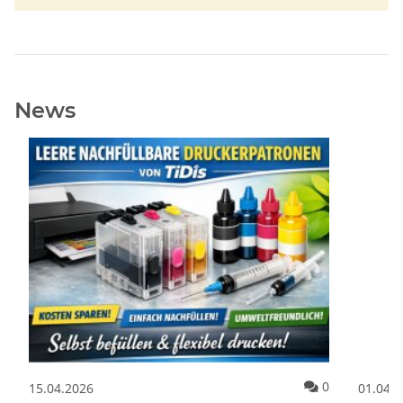
News
ommentare
Kommentare
0
15.04.2026
01.04.