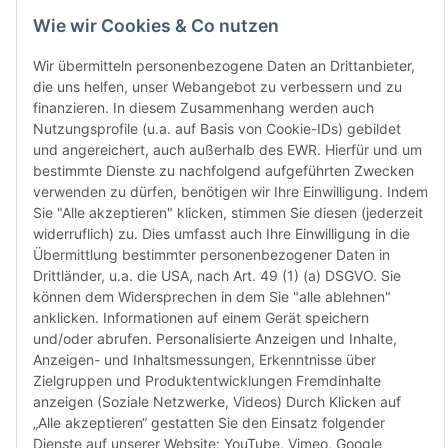
Monate
Wie wir Cookies & Co nutzen
die Chi
bereit
Wir übermitteln personenbezogene Daten an Drittanbieter,
Herstel
die uns helfen, unser Webangebot zu verbessern und zu
Rückga
finanzieren. In diesem Zusammenhang werden auch
weisen 
Nutzungsprofile (u.a. auf Basis von Cookie-IDs) gebildet
Rückga
und angereichert, auch außerhalb des EWR. Hierfür und um
ausgesc
bestimmte Dienste zu nachfolgend aufgeführten Zwecken
kürzli
verwenden zu dürfen, benötigen wir Ihre Einwilligung. Indem
verweig
Sie "Alle akzeptieren" klicken, stimmen Sie diesen (jederzeit
idealer
widerruflich) zu. Dies umfasst auch Ihre Einwilligung in die
in Ihr
Übermittlung bestimmter personenbezogener Daten in
Kompati
Drittländer, u.a. die USA, nach Art. 49 (1) (a) DSGVO. Sie
sicherz
können dem Widersprechen in dem Sie "alle ablehnen"
dass Si
anklicken. Informationen auf einem Gerät speichern
haben u
und/oder abrufen. Personalisierte Anzeigen und Inhalte,
aktuell
Anzeigen- und Inhaltsmessungen, Erkenntnisse über
Zielgruppen und Produktentwicklungen Fremdinhalte
Weiter
Weiter
anzeigen (Soziale Netzwerke, Videos) Durch Klicken auf
„Alle akzeptieren“ gestatten Sie den Einsatz folgender
Dienste auf unserer Website: YouTube, Vimeo, Google