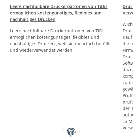
Leere nachfüllbare Druckerpatronen von TiDis
Drucktr
ermöglichen kostengünstiges, flexibles und
Verwen
nachhaltiges Drucken
Wichti
Leere nachfüllbare Druckerpatronen von TiDis
Drucker
ermöglichen kostengünstiges, flexibles und
Kauf un
nachhaltiges Drucken , weil sie mehrfach befüllt
die fol
und wiederverwendet werden
Firmwa
Drucker
Softwa
dazu di
kompati
zu bloc
gewährl
Prüfung
prüfen 
den le
automa
„6-Mona
Verwen
das let