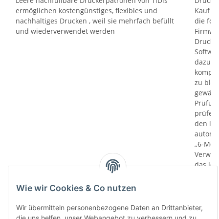
Leere nachfüllbare Druckerpatronen von TiDis
Drucker
ermöglichen kostengünstiges, flexibles und
Kauf un
nachhaltiges Drucken , weil sie mehrfach befüllt
die fol
und wiederverwendet werden
Firmwa
Drucker
Softwa
dazu di
kompati
zu bloc
gewährl
Prüfung
prüfen 
den le
automa
„6-Mona
Verwen
das let
Monate
die Chi
Wie wir Cookies & Co nutzen
bereit
Herstel
Wir übermitteln personenbezogene Daten an Drittanbieter,
Rückga
die uns helfen, unser Webangebot zu verbessern und zu