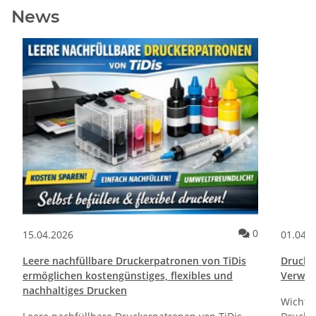
News
ommentare
Kommentare
0
15.04.2026
01.04.
Leere nachfüllbare Druckerpatronen von TiDis
Drucktr
ermöglichen kostengünstiges, flexibles und
Verwen
nachhaltiges Drucken
Wichti