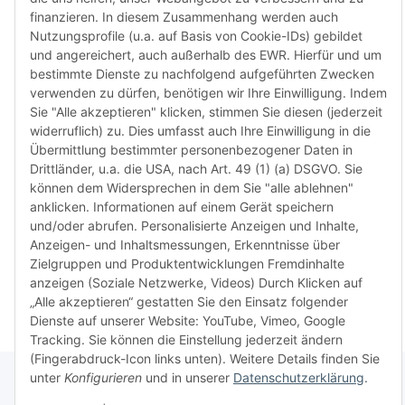
weisen 
finanzieren. In diesem Zusammenhang werden auch
Rückga
Nutzungsprofile (u.a. auf Basis von Cookie-IDs) gebildet
ausgesc
und angereichert, auch außerhalb des EWR. Hierfür und um
kürzli
bestimmte Dienste zu nachfolgend aufgeführten Zwecken
verweig
verwenden zu dürfen, benötigen wir Ihre Einwilligung. Indem
idealer
Sie "Alle akzeptieren" klicken, stimmen Sie diesen (jederzeit
in Ihr
widerruflich) zu. Dies umfasst auch Ihre Einwilligung in die
Kompati
Übermittlung bestimmter personenbezogener Daten in
sicherz
Drittländer, u.a. die USA, nach Art. 49 (1) (a) DSGVO. Sie
dass Si
können dem Widersprechen in dem Sie "alle ablehnen"
haben u
anklicken. Informationen auf einem Gerät speichern
aktuell
und/oder abrufen. Personalisierte Anzeigen und Inhalte,
Anzeigen- und Inhaltsmessungen, Erkenntnisse über
Zielgruppen und Produktentwicklungen Fremdinhalte
Weiter
Weiter
anzeigen (Soziale Netzwerke, Videos) Durch Klicken auf
„Alle akzeptieren“ gestatten Sie den Einsatz folgender
Dienste auf unserer Website: YouTube, Vimeo, Google
Tracking. Sie können die Einstellung jederzeit ändern
(Fingerabdruck-Icon links unten). Weitere Details finden Sie
unter
Konfigurieren
und in unserer
Datenschutzerklärung
.