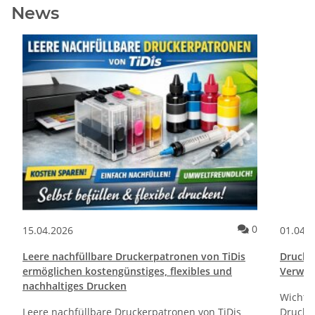
News
ommentare
Kommentare
0
15.04.2026
01.04.
Leere nachfüllbare Druckerpatronen von TiDis
Drucktr
ermöglichen kostengünstiges, flexibles und
Verwen
nachhaltiges Drucken
Wichti
Leere nachfüllbare Druckerpatronen von TiDis
Drucker