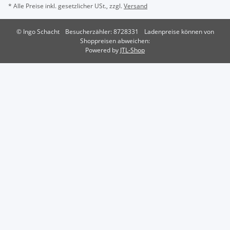
* Alle Preise inkl. gesetzlicher USt., zzgl.
Versand
© Ingo Schacht
Besucherzähler: 8728331
Ladenpreise können von
Shoppreisen abweichen:
Powered by
JTL-Shop