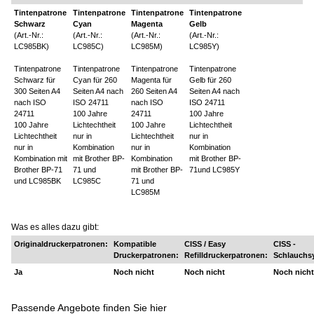
Tintenpatrone
Tintenpatrone
Tintenpatrone
Tintenpatrone
Schwarz
Cyan
Magenta
Gelb
(Art.-Nr.:
(Art.-Nr.:
(Art.-Nr.:
(Art.-Nr.:
LC985BK)
LC985C)
LC985M)
LC985Y)
Tintenpatrone
Tintenpatrone
Tintenpatrone
Tintenpatrone
Schwarz für
Cyan für 260
Magenta für
Gelb für 260
300 Seiten A4
Seiten A4 nach
260 Seiten A4
Seiten A4 nach
nach ISO
ISO 24711
nach ISO
ISO 24711
24711
100 Jahre
24711
100 Jahre
100 Jahre
Lichtechtheit
100 Jahre
Lichtechtheit
Lichtechtheit
nur in
Lichtechtheit
nur in
nur in
Kombination
nur in
Kombination
Kombination mit
mit Brother BP-
Kombination
mit Brother BP-
Brother BP-71
71 und
mit Brother BP-
71und LC985Y
und LC985BK
LC985C
71 und
LC985M
Was es alles dazu gibt:
Originaldruckerpatronen:
Kompatible
CISS / Easy
CISS -
Druckerpatronen:
Refilldruckerpatronen:
Schlauchs
Ja
Noch nicht
Noch nicht
Noch nicht
Passende Angebote finden Sie hier