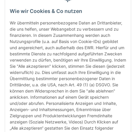
das let
Monate
Wie wir Cookies & Co nutzen
die Chi
bereit
Wir übermitteln personenbezogene Daten an Drittanbieter,
Herstel
die uns helfen, unser Webangebot zu verbessern und zu
Rückga
finanzieren. In diesem Zusammenhang werden auch
weisen 
Nutzungsprofile (u.a. auf Basis von Cookie-IDs) gebildet
Rückga
und angereichert, auch außerhalb des EWR. Hierfür und um
ausgesc
bestimmte Dienste zu nachfolgend aufgeführten Zwecken
kürzli
verwenden zu dürfen, benötigen wir Ihre Einwilligung. Indem
verweig
Sie "Alle akzeptieren" klicken, stimmen Sie diesen (jederzeit
idealer
widerruflich) zu. Dies umfasst auch Ihre Einwilligung in die
in Ihr
Übermittlung bestimmter personenbezogener Daten in
Kompati
Drittländer, u.a. die USA, nach Art. 49 (1) (a) DSGVO. Sie
sicherz
können dem Widersprechen in dem Sie "alle ablehnen"
dass Si
anklicken. Informationen auf einem Gerät speichern
haben u
und/oder abrufen. Personalisierte Anzeigen und Inhalte,
aktuell
Anzeigen- und Inhaltsmessungen, Erkenntnisse über
Zielgruppen und Produktentwicklungen Fremdinhalte
anzeigen (Soziale Netzwerke, Videos) Durch Klicken auf
Weiter
Weiter
„Alle akzeptieren“ gestatten Sie den Einsatz folgender