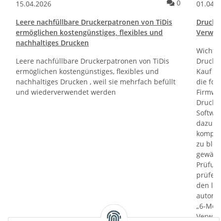
ommentare
Kommentare
0
15.04.2026
01.04.
Leere nachfüllbare Druckerpatronen von TiDis
Drucktr
ermöglichen kostengünstiges, flexibles und
Verwen
nachhaltiges Drucken
Wichti
Leere nachfüllbare Druckerpatronen von TiDis
Drucker
ermöglichen kostengünstiges, flexibles und
Kauf un
nachhaltiges Drucken , weil sie mehrfach befüllt
die fol
und wiederverwendet werden
Firmwa
Drucker
Softwa
dazu di
kompati
zu bloc
gewährl
Prüfung
prüfen 
den le
automa
„6-Mona
Verwen