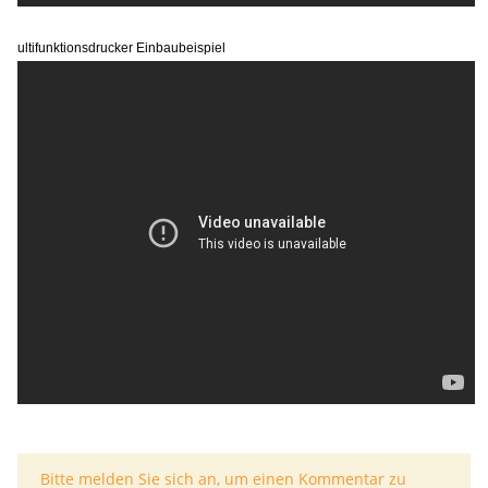
ultifunktionsdrucker Einbaubeispiel
x
Bitte melden Sie sich an, um einen Kommentar zu