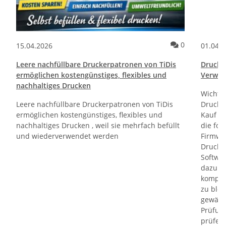
ommentare
Kommentare
0
15.04.2026
01.04.
Leere nachfüllbare Druckerpatronen von TiDis
Drucktr
ermöglichen kostengünstiges, flexibles und
Verwen
nachhaltiges Drucken
Wichti
Leere nachfüllbare Druckerpatronen von TiDis
Drucker
ermöglichen kostengünstiges, flexibles und
Kauf un
nachhaltiges Drucken , weil sie mehrfach befüllt
die fol
und wiederverwendet werden
Firmwa
Drucker
Softwa
dazu di
kompati
zu bloc
gewährl
Prüfung
prüfen 