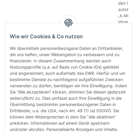
den le
automa
„6-Mona
Verwen
das let
Monate
Wie wir Cookies & Co nutzen
die Chi
bereit
Wir übermitteln personenbezogene Daten an Drittanbieter,
Herstel
die uns helfen, unser Webangebot zu verbessern und zu
Rückga
finanzieren. In diesem Zusammenhang werden auch
weisen 
Nutzungsprofile (u.a. auf Basis von Cookie-IDs) gebildet
Rückga
und angereichert, auch außerhalb des EWR. Hierfür und um
ausgesc
bestimmte Dienste zu nachfolgend aufgeführten Zwecken
kürzli
verwenden zu dürfen, benötigen wir Ihre Einwilligung. Indem
verweig
Sie "Alle akzeptieren" klicken, stimmen Sie diesen (jederzeit
idealer
widerruflich) zu. Dies umfasst auch Ihre Einwilligung in die
in Ihr
Übermittlung bestimmter personenbezogener Daten in
Kompati
Drittländer, u.a. die USA, nach Art. 49 (1) (a) DSGVO. Sie
sicherz
können dem Widersprechen in dem Sie "alle ablehnen"
dass Si
anklicken. Informationen auf einem Gerät speichern
haben u
und/oder abrufen. Personalisierte Anzeigen und Inhalte,