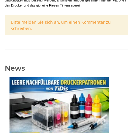
Undichtigkeit muß beseitigt werden, ansonsten läuft der gesamte Inhalt der Patrone in
den Drucker und das gibt eine Riesen Tintensauerei...
x
Bitte melden Sie sich an, um einen Kommentar zu
schreiben.
News