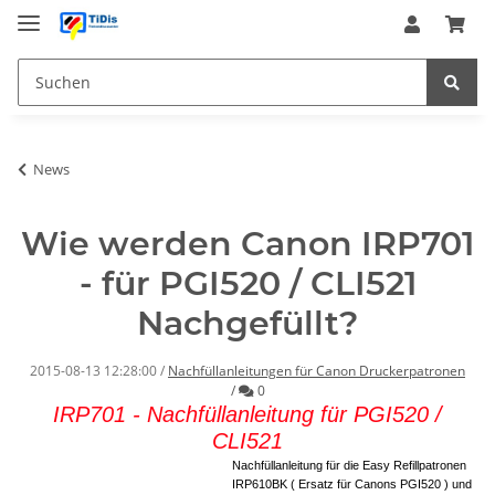
News
Wie werden Canon IRP701
- für PGI520 / CLI521
Nachgefüllt?
2015-08-13 12:28:00
/
Nachfüllanleitungen für Canon Druckerpatronen
Kommentare
/
0
IRP701 - Nachfüllanleitung für PGI520 /
CLI521
Nachfüllanleitung für die Easy Refillpatronen
IRP610BK ( Ersatz für Canons PGI520 ) und