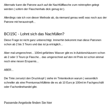
Alternativ kann die Patrone auch auf die Nachfüllflasche zum reintropfen gelegt
werden ( sofern der Flaschenhals dick genug ist ).
Allerdings rate ich von dieser Methode ab, da niemand genau weiß was noch aus der
Patrone mit heraustropft...
BCI15C - Lohnt sich das Nachfüllen?
Diese Frage ist nicht ganz unberechtigt. Immerhin bekommt man diese Patronen
schon ab 2 bis 3 Teuro und das ist ja erträglich...
Aber mal umgerechnet... 100ml gefärbtes Wasser gibt es in Auktionshäusern schon
ab 2 oder 3 Teuro je Flasche... das umgerechnet auf den ml Preis ist schon einmal
noch eine riesen Ersparnis...
ABER...
Die Tinte zersetzt den Druckkopf ( siehe im Tintenlexikon warum ) wesentlich
schneller als eine Premiunnachfülltinte die es ab 10 Euro je 100ml im Fachgeschäft
oder Fachonlinehandel gibt.
Passende Angebote finden Sie hier