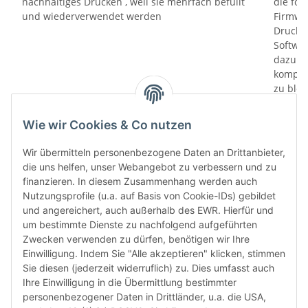
nachhaltiges Drucken , weil sie mehrfach befüllt
die fol
und wiederverwendet werden
Firmwa
Drucker
Softwa
dazu di
kompati
zu bloc
gewährl
Prüfung
Wie wir Cookies & Co nutzen
prüfen 
den le
Wir übermitteln personenbezogene Daten an Drittanbieter,
automa
die uns helfen, unser Webangebot zu verbessern und zu
„6-Mona
finanzieren. In diesem Zusammenhang werden auch
Verwen
Nutzungsprofile (u.a. auf Basis von Cookie-IDs) gebildet
das let
und angereichert, auch außerhalb des EWR. Hierfür und
Monate
um bestimmte Dienste zu nachfolgend aufgeführten
die Chi
Zwecken verwenden zu dürfen, benötigen wir Ihre
bereit
Einwilligung. Indem Sie "Alle akzeptieren" klicken, stimmen
Herstel
Sie diesen (jederzeit widerruflich) zu. Dies umfasst auch
Rückga
Ihre Einwilligung in die Übermittlung bestimmter
weisen 
personenbezogener Daten in Drittländer, u.a. die USA,
Rückga