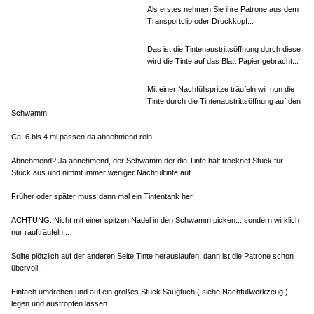
Als erstes nehmen Sie ihre Patrone aus dem
Transportclip oder Druckkopf...
Das ist die Tintenaustrittsöffnung durch diese
wird die Tinte auf das Blatt Papier gebracht...
Mit einer Nachfüllspritze träufeln wir nun die
Tinte durch die Tintenaustrittsöffnung auf den
Schwamm.
Ca. 6 bis 4 ml passen da abnehmend rein.
Abnehmend? Ja abnehmend, der Schwamm der die Tinte hält trocknet Stück für
Stück aus und nimmt immer weniger Nachfülltinte auf.
Früher oder später muss dann mal ein Tintentank her.
ACHTUNG: Nicht mit einer spitzen Nadel in den Schwamm picken... sondern wirklich
nur raufträufeln...
Sollte plötzlich auf der anderen Seite Tinte herauslaufen, dann ist die Patrone schon
übervoll...
Einfach umdrehen und auf ein großes Stück Saugtuch ( siehe Nachfüllwerkzeug )
legen und austropfen lassen...