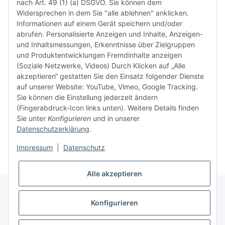
nach Art. 49 (1) (a) DSGVO. Sie können dem
ausgesc
Widersprechen in dem Sie "alle ablehnen" anklicken.
kürzli
Informationen auf einem Gerät speichern und/oder
verweig
abrufen. Personalisierte Anzeigen und Inhalte, Anzeigen-
idealer
und Inhaltsmessungen, Erkenntnisse über Zielgruppen
in Ihr
und Produktentwicklungen Fremdinhalte anzeigen
Kompati
(Soziale Netzwerke, Videos) Durch Klicken auf „Alle
sicherz
akzeptieren“ gestatten Sie den Einsatz folgender Dienste
dass Si
auf unserer Website: YouTube, Vimeo, Google Tracking.
haben u
Sie können die Einstellung jederzeit ändern
aktuell
(Fingerabdruck-Icon links unten). Weitere Details finden
Sie unter
Konfigurieren
und in unserer
Datenschutzerklärung
.
Weiter
Weiter
Impressum
|
Datenschutz
Alle akzeptieren
Konfigurieren
* Alle Preise inkl. gesetzlicher USt., zzgl.
Versand