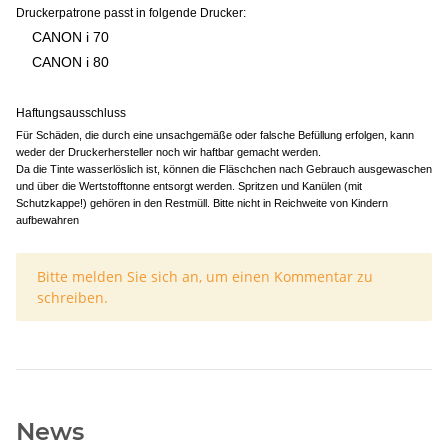
Druckerpatrone passt in folgende Drucker:
CANON i 70
CANON i 80
Haftungsausschluss
Für Schäden, die durch eine unsachgemäße oder falsche Befüllung erfolgen, kann
weder der Druckerhersteller noch wir haftbar gemacht werden.
Da die Tinte wasserlöslich ist, können die Fläschchen nach Gebrauch ausgewaschen
und über die Wertstofftonne entsorgt werden. Spritzen und Kanülen (mit
Schutzkappe!) gehören in den Restmüll. Bitte nicht in Reichweite von Kindern
aufbewahren
x
Bitte melden Sie sich an, um einen Kommentar zu
schreiben.
News