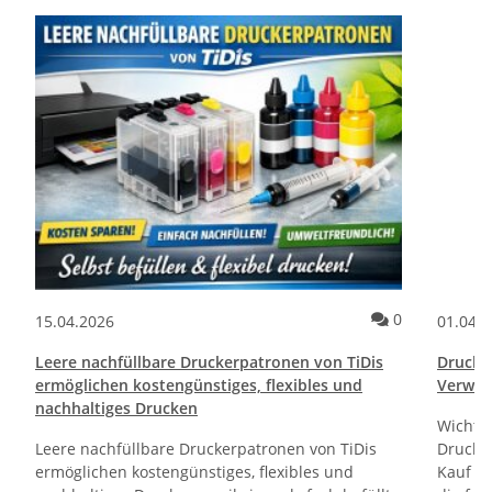
ommentare
Kommentare
0
15.04.2026
01.04.
Leere nachfüllbare Druckerpatronen von TiDis
Drucktr
ermöglichen kostengünstiges, flexibles und
Verwen
nachhaltiges Drucken
Wichti
Leere nachfüllbare Druckerpatronen von TiDis
Drucker
ermöglichen kostengünstiges, flexibles und
Kauf un