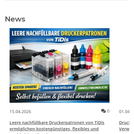
News
ommentare
Kommentare
0
15.04.2026
01.04.
Leere nachfüllbare Druckerpatronen von TiDis
Drucktr
ermöglichen kostengünstiges, flexibles und
Verwen