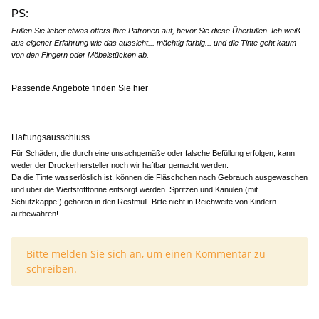
PS:
Füllen Sie lieber etwas öfters Ihre Patronen auf, bevor Sie diese Überfüllen. Ich weiß
aus eigener Erfahrung wie das aussieht... mächtig farbig... und die Tinte geht kaum
von den Fingern oder Möbelstücken ab.
Passende Angebote finden Sie hier
Haftungsausschluss
Für Schäden, die durch eine unsachgemäße oder falsche Befüllung erfolgen, kann
weder der Druckerhersteller noch wir haftbar gemacht werden.
Da die Tinte wasserlöslich ist, können die Fläschchen nach Gebrauch ausgewaschen
und über die Wertstofftonne entsorgt werden. Spritzen und Kanülen (mit
Schutzkappe!) gehören in den Restmüll. Bitte nicht in Reichweite von Kindern
aufbewahren!
x
Bitte melden Sie sich an, um einen Kommentar zu
schreiben.