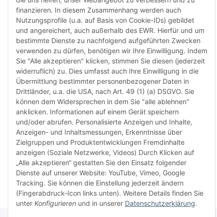
Herstel
finanzieren. In diesem Zusammenhang werden auch
Rückga
Nutzungsprofile (u.a. auf Basis von Cookie-IDs) gebildet
weisen 
und angereichert, auch außerhalb des EWR. Hierfür und um
Rückga
bestimmte Dienste zu nachfolgend aufgeführten Zwecken
ausgesc
verwenden zu dürfen, benötigen wir Ihre Einwilligung. Indem
kürzli
Sie "Alle akzeptieren" klicken, stimmen Sie diesen (jederzeit
verweig
widerruflich) zu. Dies umfasst auch Ihre Einwilligung in die
idealer
Übermittlung bestimmter personenbezogener Daten in
in Ihr
Drittländer, u.a. die USA, nach Art. 49 (1) (a) DSGVO. Sie
Kompati
können dem Widersprechen in dem Sie "alle ablehnen"
sicherz
anklicken. Informationen auf einem Gerät speichern
dass Si
und/oder abrufen. Personalisierte Anzeigen und Inhalte,
haben u
Anzeigen- und Inhaltsmessungen, Erkenntnisse über
aktuell
Zielgruppen und Produktentwicklungen Fremdinhalte
anzeigen (Soziale Netzwerke, Videos) Durch Klicken auf
„Alle akzeptieren“ gestatten Sie den Einsatz folgender
Weiter
Weiter
Dienste auf unserer Website: YouTube, Vimeo, Google
Tracking. Sie können die Einstellung jederzeit ändern
(Fingerabdruck-Icon links unten). Weitere Details finden Sie
unter
Konfigurieren
und in unserer
Datenschutzerklärung
.