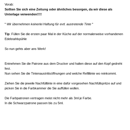
Vorab:
Sollten Sie sich eine Zeitung oder ähnliches besorgen, da wir diese als
Unterlage verwenden!!!!
"
Wir übernehmen keinerlei Haftung für evtl. austretende Tinte
"
Tip
: Füllen Sie die ersten paar Mal in der Küche auf der normalerweise vorhandenen
Edelstahlspühle
So nun gehts aber ans Werk!
Entnehmen Sie die Patrone aus dem Drucker und halten diese auf den Kopf gedreht
fest.
Nun sehen Sie die Tintenaustrittsöffnungen und welche Refilltinte wo reinkommt.
Ziehen Sie die jeweile Nachfülltinte in eine dafür vorgesehen Nachfüllspritze auf und
picken Sie in die Farbkammer die Sie auffüllen wollen.
Die Farbpatronen vertragen meist nicht mehr als 3ml je Farbe.
In die Schwarzpatrone passen bis zu 5ml.