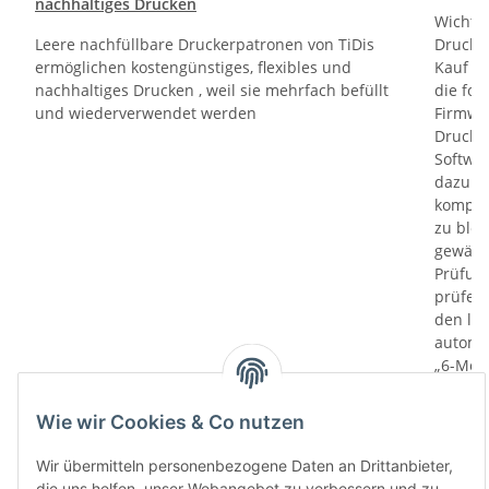
nachhaltiges Drucken
Wichti
Leere nachfüllbare Druckerpatronen von TiDis
Drucker
ermöglichen kostengünstiges, flexibles und
Kauf un
nachhaltiges Drucken , weil sie mehrfach befüllt
die fol
und wiederverwendet werden
Firmwa
Drucker
Softwa
dazu di
kompati
zu bloc
gewährl
Prüfung
prüfen 
den le
automa
„6-Mona
Verwen
das let
Wie wir Cookies & Co nutzen
Monate
die Chi
Wir übermitteln personenbezogene Daten an Drittanbieter,
bereit
die uns helfen, unser Webangebot zu verbessern und zu