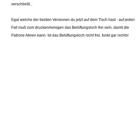
verschließt...
Egal welche der beiden Versionen du jetzt auf dem Tisch hast - auf jeden
Fall muß zum drucken/reinigen das Belüftungsloch frei sein, damit die
Patrone Atmen kann. Ist das Belüftungsloch nicht frei, funkt gar nichts!
Das Grundprinzip ist beim Nachfüllen das gleiche wie
bei den Easyrefillpatronen mit Nachfülltinte.
Also nicht wundern das die Farbe die auf den nachfolgenden Bildern
in die Patrone kommt schwarz ist. Das ist Sie tatsächlich, da es
Nachfülltinte ist. Aber wie geschrieben das Prinzip ist identisch!