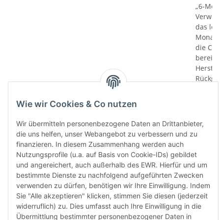
„6-Mona
Verwen
das let
Monate
die Chi
bereit
Herstel
Rückga
weisen 
Rückga
Wie wir Cookies & Co nutzen
ausgesc
kürzli
Wir übermitteln personenbezogene Daten an Drittanbieter,
verweig
die uns helfen, unser Webangebot zu verbessern und zu
idealer
finanzieren. In diesem Zusammenhang werden auch
in Ihr
Nutzungsprofile (u.a. auf Basis von Cookie-IDs) gebildet
Kompati
und angereichert, auch außerhalb des EWR. Hierfür und um
sicherz
bestimmte Dienste zu nachfolgend aufgeführten Zwecken
dass Si
verwenden zu dürfen, benötigen wir Ihre Einwilligung. Indem
haben u
Sie "Alle akzeptieren" klicken, stimmen Sie diesen (jederzeit
aktuell
widerruflich) zu. Dies umfasst auch Ihre Einwilligung in die
Übermittlung bestimmter personenbezogener Daten in