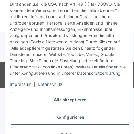
Drittländer, u.a. die USA, nach Art. 49 (1) (a) DSGVO. Sie
Weiter
Weiter
können dem Widersprechen in dem Sie "alle ablehnen"
anklicken. Informationen auf einem Gerät speichern
und/oder abrufen. Personalisierte Anzeigen und Inhalte,
Anzeigen- und Inhaltsmessungen, Erkenntnisse über
Zielgruppen und Produktentwicklungen Fremdinhalte
anzeigen (Soziale Netzwerke, Videos) Durch Klicken auf
„Alle akzeptieren“ gestatten Sie den Einsatz folgender
Dienste auf unserer Website: YouTube, Vimeo, Google
* Alle Preise inkl. gesetzlicher USt., zzgl.
Versand
Tracking. Sie können die Einstellung jederzeit ändern
(Fingerabdruck-Icon links unten). Weitere Details finden Sie
© Ingo Schacht
Besucherzähler: 8731387
Ladenpreise können von
unter
Konfigurieren
und in unserer
Datenschutzerklärung
.
Shoppreisen abweichen:
Powered by
JTL-Shop
Impressum
|
Datenschutz
Alle akzeptieren
Konfigurieren