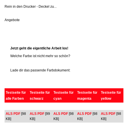
Rein in den Drucker - Deckel zu...
Angebote
Jetzt geht die eigentliche Arbeit los!
Welche Farbe ist nicht mehr so schön?
Lade dir das passende Farbdokument:
Testseite für
Testseite für
Testseite für
Testseite für
Testseite für
alle Farben
schwarz
cyan
magenta
yellow
ALS PDF
[98
ALS PDF
[99
ALS PDF
[98
ALS PDF
[98
ALS PDF
[98
KB]
KB]
KB]
KB]
KB]