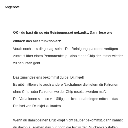
Angebote
OK - du hast dir so ein Reinigungsset gekauft... Dann lese wie
einfach das alles funktioniert:
Vorab noch lass dir gesagt sein... Die Reinigungspatronen verfügen
zumeist über einen Permanentchip - also einen Chip der immer wieder
zu benutzen geht.
Das zumindestens bekommst du bei Dr.Inkjet!
Es gibt mittlerweile auch andere Nachahmer die liefern dir Patronen
ohne Chip, oder Patronen wo der Chip resettet werden muß...
Die Variationen sind so vielfältig, das ich dir nahelegen möchte, das
Profiset von Dr.Inkjet zu kaufen.
Wenn du damit deinen Druckkopf nicht sauber bekommst, dann kannst
du davon ausgehen das nur noch die Profis der Druckerwerkstätten