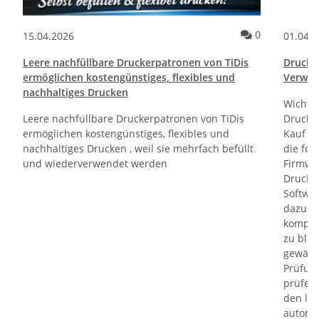
ommentare
Kommentare
0
15.04.2026
01.04.
Leere nachfüllbare Druckerpatronen von TiDis
Drucktr
ermöglichen kostengünstiges, flexibles und
Verwen
nachhaltiges Drucken
Wichti
Leere nachfüllbare Druckerpatronen von TiDis
Drucker
ermöglichen kostengünstiges, flexibles und
Kauf un
nachhaltiges Drucken , weil sie mehrfach befüllt
die fol
und wiederverwendet werden
Firmwa
Drucker
Softwa
dazu di
kompati
zu bloc
gewährl
Prüfung
prüfen 
den le
automa