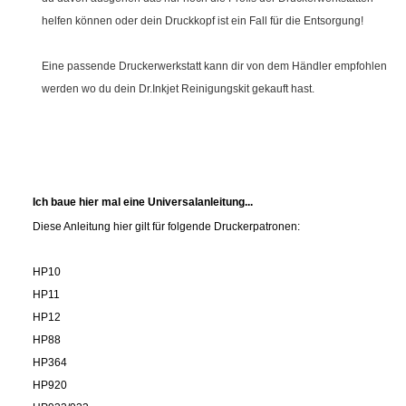
helfen können oder dein Druckkopf ist ein Fall für die Entsorgung!
Eine passende Druckerwerkstatt kann dir von dem Händler empfohlen
werden wo du dein Dr.Inkjet Reinigungskit gekauft hast.
Ich baue hier mal eine Universalanleitung...
Diese Anleitung hier gilt für folgende Druckerpatronen:
HP10
HP11
HP12
HP88
HP364
HP920