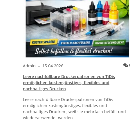
Kommentare
0
Admin
–
15.04.2026
Leere nachfüllbare Druckerpatronen von TiDis
ther®
ermöglichen kostengünstiges, flexibles und
nachhaltiges Drucken
Leere nachfüllbare Druckerpatronen von TiDis
r
ermöglichen kostengünstiges, flexibles und
, ohne
nachhaltiges Drucken , weil sie mehrfach befüllt und
wiederverwendet werden