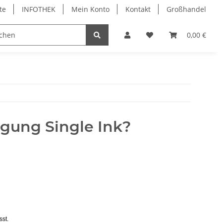
te
INFOTHEK
Mein Konto
Kontakt
Großhandel
 Bürobedarf
PVC Kartendrucker & Zubehör
0,00 €
TiDis
gung Single Ink?
mentare
sst.