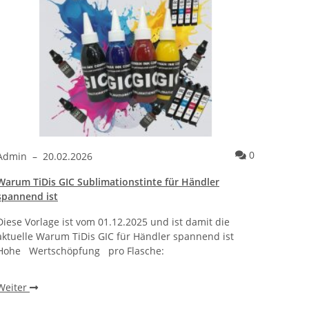
ntare
Kommentare
0
Admin
–
20.02.2026
Admi
Warum TiDis GIC Sublimationstinte für Händler
Wie ei
spannend ist
bracht
Diese Vorlage ist vom 01.12.2025 und ist damit die
Warum 
aktuelle Warum TiDis GIC für Händler spannend ist
wie ei
Hohe Wertschöpfung pro Flasche:
beobac
einen 
Weiter
Weite