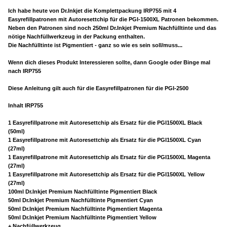
Ich habe heute von Dr.Inkjet die Komplettpackung IRP755 mit 4
Easyrefillpatronen mit Autoresettchip für die PGI-1500XL Patronen bekommen.
Neben den Patronen sind noch 250ml Dr.Inkjet Premium Nachfülltinte und das
nötige Nachfüllwerkzeug in der Packung enthalten.
Die Nachfülltinte ist Pigmentiert - ganz so wie es sein soll/muss...
Wenn dich dieses Produkt Interessieren sollte, dann Google oder Binge mal
nach IRP755
Diese Anleitung gilt auch für die Easyrefillpatronen für die PGI-2500
Inhalt IRP755
1 Easyrefillpatrone mit Autoresettchip als Ersatz für die PGI1500XL Black
(50ml)
1 Easyrefillpatrone mit Autoresettchip als Ersatz für die PGI1500XL Cyan
(27ml)
1 Easyrefillpatrone mit Autoresettchip als Ersatz für die PGI1500XL Magenta
(27ml)
1 Easyrefillpatrone mit Autoresettchip als Ersatz für die PGI1500XL Yellow
(27ml)
100ml Dr.Inkjet Premium Nachfülltinte Pigmentiert Black
50ml Dr.Inkjet Premium Nachfülltinte Pigmentiert Cyan
50ml Dr.Inkjet Premium Nachfülltinte Pigmentiert Magenta
50ml Dr.Inkjet Premium Nachfülltinte Pigmentiert Yellow
+ Nachfüllwerkzeug