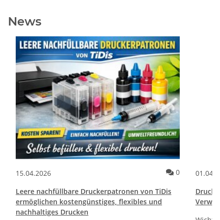
News
ommentare
Kommentare
0
15.04.2026
01.04.
Leere nachfüllbare Druckerpatronen von TiDis
Drucktr
ermöglichen kostengünstiges, flexibles und
Verwen
nachhaltiges Drucken
Wichti