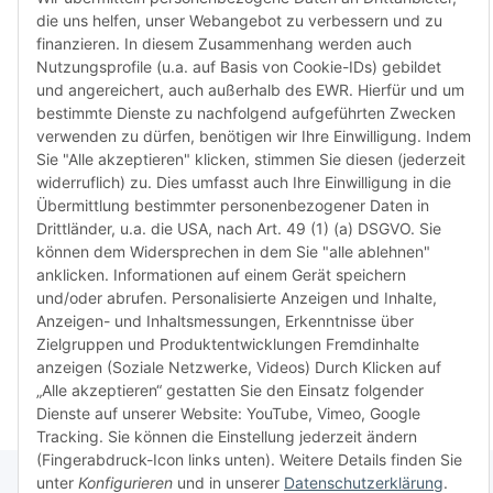
Rückga
die uns helfen, unser Webangebot zu verbessern und zu
weisen 
finanzieren. In diesem Zusammenhang werden auch
Rückga
Nutzungsprofile (u.a. auf Basis von Cookie-IDs) gebildet
ausgesc
und angereichert, auch außerhalb des EWR. Hierfür und um
kürzli
bestimmte Dienste zu nachfolgend aufgeführten Zwecken
verweig
verwenden zu dürfen, benötigen wir Ihre Einwilligung. Indem
idealer
Sie "Alle akzeptieren" klicken, stimmen Sie diesen (jederzeit
in Ihr
widerruflich) zu. Dies umfasst auch Ihre Einwilligung in die
Kompati
Übermittlung bestimmter personenbezogener Daten in
sicherz
Drittländer, u.a. die USA, nach Art. 49 (1) (a) DSGVO. Sie
dass Si
können dem Widersprechen in dem Sie "alle ablehnen"
haben u
anklicken. Informationen auf einem Gerät speichern
aktuell
und/oder abrufen. Personalisierte Anzeigen und Inhalte,
Anzeigen- und Inhaltsmessungen, Erkenntnisse über
Zielgruppen und Produktentwicklungen Fremdinhalte
Weiter
Weiter
anzeigen (Soziale Netzwerke, Videos) Durch Klicken auf
„Alle akzeptieren“ gestatten Sie den Einsatz folgender
Dienste auf unserer Website: YouTube, Vimeo, Google
Tracking. Sie können die Einstellung jederzeit ändern
(Fingerabdruck-Icon links unten). Weitere Details finden Sie
unter
Konfigurieren
und in unserer
Datenschutzerklärung
.