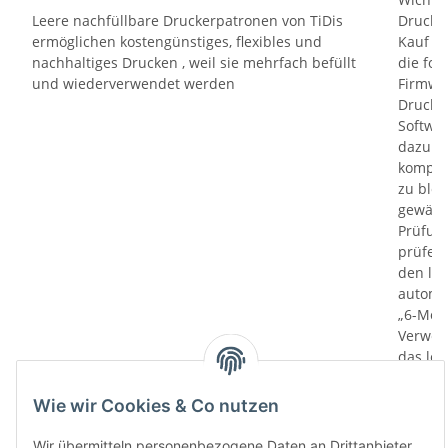
Leere nachfüllbare Druckerpatronen von TiDis
Drucker
ermöglichen kostengünstiges, flexibles und
Kauf un
nachhaltiges Drucken , weil sie mehrfach befüllt
die fol
und wiederverwendet werden
Firmwa
Drucker
Softwa
dazu di
kompati
zu bloc
gewährl
Prüfung
prüfen 
den le
automa
„6-Mona
Verwen
das let
Monate
die Chi
Wie wir Cookies & Co nutzen
bereit
Herstel
Wir übermitteln personenbezogene Daten an Drittanbieter,