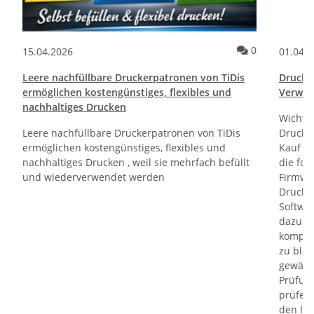
ommentare
Kommentare
0
15.04.2026
01.04.
Leere nachfüllbare Druckerpatronen von TiDis
Drucktr
ermöglichen kostengünstiges, flexibles und
Verwen
nachhaltiges Drucken
Wichti
Leere nachfüllbare Druckerpatronen von TiDis
Drucker
ermöglichen kostengünstiges, flexibles und
Kauf un
nachhaltiges Drucken , weil sie mehrfach befüllt
die fol
und wiederverwendet werden
Firmwa
Drucker
Softwa
dazu di
kompati
zu bloc
gewährl
Prüfung
prüfen 
den le