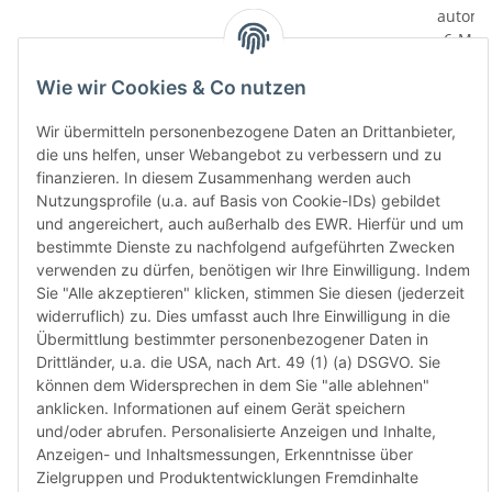
automa
„6-Mona
Verwen
das let
Wie wir Cookies & Co nutzen
Monate
die Chi
Wir übermitteln personenbezogene Daten an Drittanbieter,
bereit
die uns helfen, unser Webangebot zu verbessern und zu
Herstel
finanzieren. In diesem Zusammenhang werden auch
Rückga
Nutzungsprofile (u.a. auf Basis von Cookie-IDs) gebildet
weisen 
und angereichert, auch außerhalb des EWR. Hierfür und um
Rückga
bestimmte Dienste zu nachfolgend aufgeführten Zwecken
ausgesc
verwenden zu dürfen, benötigen wir Ihre Einwilligung. Indem
kürzli
Sie "Alle akzeptieren" klicken, stimmen Sie diesen (jederzeit
verweig
widerruflich) zu. Dies umfasst auch Ihre Einwilligung in die
idealer
Übermittlung bestimmter personenbezogener Daten in
in Ihr
Drittländer, u.a. die USA, nach Art. 49 (1) (a) DSGVO. Sie
Kompati
können dem Widersprechen in dem Sie "alle ablehnen"
sicherz
anklicken. Informationen auf einem Gerät speichern
dass Si
und/oder abrufen. Personalisierte Anzeigen und Inhalte,
haben u
Anzeigen- und Inhaltsmessungen, Erkenntnisse über
aktuell
Zielgruppen und Produktentwicklungen Fremdinhalte