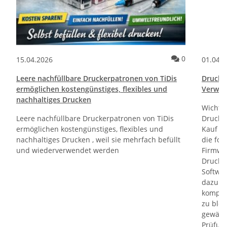
ommentare
Kommentare
0
15.04.2026
01.04.
Leere nachfüllbare Druckerpatronen von TiDis
Drucktr
ermöglichen kostengünstiges, flexibles und
Verwen
nachhaltiges Drucken
Wichti
Leere nachfüllbare Druckerpatronen von TiDis
Drucker
ermöglichen kostengünstiges, flexibles und
Kauf un
nachhaltiges Drucken , weil sie mehrfach befüllt
die fol
und wiederverwendet werden
Firmwa
Drucker
Softwa
dazu di
kompati
zu bloc
gewährl
Prüfung