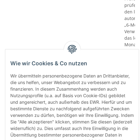
prüfen 
den le
automa
„6-Mona
Verwen
das let
Monate
die Chi
bereit
Wie wir Cookies & Co nutzen
Herstel
Rückga
Wir übermitteln personenbezogene Daten an Drittanbieter,
weisen 
die uns helfen, unser Webangebot zu verbessern und zu
Rückga
finanzieren. In diesem Zusammenhang werden auch
ausgesc
Nutzungsprofile (u.a. auf Basis von Cookie-IDs) gebildet
kürzli
und angereichert, auch außerhalb des EWR. Hierfür und um
verweig
bestimmte Dienste zu nachfolgend aufgeführten Zwecken
idealer
verwenden zu dürfen, benötigen wir Ihre Einwilligung. Indem
in Ihr
Sie "Alle akzeptieren" klicken, stimmen Sie diesen (jederzeit
Kompati
widerruflich) zu. Dies umfasst auch Ihre Einwilligung in die
sicherz
Übermittlung bestimmter personenbezogener Daten in
dass Si