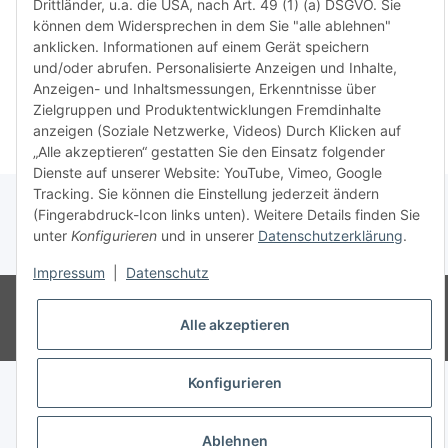
Drittländer, u.a. die USA, nach Art. 49 (1) (a) DSGVO. Sie
haben u
können dem Widersprechen in dem Sie "alle ablehnen"
aktuell
anklicken. Informationen auf einem Gerät speichern
und/oder abrufen. Personalisierte Anzeigen und Inhalte,
Weiter
Weiter
Anzeigen- und Inhaltsmessungen, Erkenntnisse über
Zielgruppen und Produktentwicklungen Fremdinhalte
anzeigen (Soziale Netzwerke, Videos) Durch Klicken auf
„Alle akzeptieren“ gestatten Sie den Einsatz folgender
Dienste auf unserer Website: YouTube, Vimeo, Google
Tracking. Sie können die Einstellung jederzeit ändern
(Fingerabdruck-Icon links unten). Weitere Details finden Sie
unter
Konfigurieren
und in unserer
Datenschutzerklärung
.
* Alle Preise inkl. gesetzlicher USt., zzgl.
Versand
Impressum
|
Datenschutz
© Ingo Schacht
Besucherzähler: 8736998
Ladenpreise können von
Shoppreisen abweichen:
Alle akzeptieren
Powered by
JTL-Shop
Konfigurieren
Ablehnen