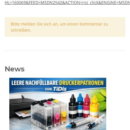
HL=160069&FEED=MSDN2542&ACTION=rss_click&ENGINE=MSD
x
Bitte melden Sie sich an, um einen Kommentar zu
schreiben.
News