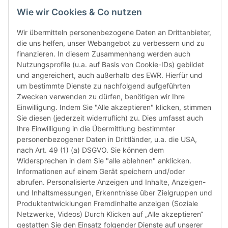
den le
Wie wir Cookies & Co nutzen
automa
„6-Mona
Wir übermitteln personenbezogene Daten an Drittanbieter,
Verwen
die uns helfen, unser Webangebot zu verbessern und zu
das let
finanzieren. In diesem Zusammenhang werden auch
Monate
Nutzungsprofile (u.a. auf Basis von Cookie-IDs) gebildet
die Chi
und angereichert, auch außerhalb des EWR. Hierfür und
bereit
um bestimmte Dienste zu nachfolgend aufgeführten
Herstel
Zwecken verwenden zu dürfen, benötigen wir Ihre
Rückga
Einwilligung. Indem Sie "Alle akzeptieren" klicken, stimmen
weisen 
Sie diesen (jederzeit widerruflich) zu. Dies umfasst auch
Rückga
Ihre Einwilligung in die Übermittlung bestimmter
ausgesc
personenbezogener Daten in Drittländer, u.a. die USA,
kürzli
nach Art. 49 (1) (a) DSGVO. Sie können dem
verweig
Widersprechen in dem Sie "alle ablehnen" anklicken.
idealer
Informationen auf einem Gerät speichern und/oder
in Ihr
abrufen. Personalisierte Anzeigen und Inhalte, Anzeigen-
Kompati
und Inhaltsmessungen, Erkenntnisse über Zielgruppen und
sicherz
Produktentwicklungen Fremdinhalte anzeigen (Soziale
dass Si
Netzwerke, Videos) Durch Klicken auf „Alle akzeptieren“
haben u
gestatten Sie den Einsatz folgender Dienste auf unserer