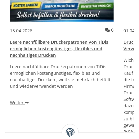
ommentare
Kommentare
0
15.04.2026
01.04.
Leere nachfüllbare Druckerpatronen von TiDis
Drucktr
ermöglichen kostengünstiges, flexibles und
Verwen
nachhaltiges Drucken
Wichti
Leere nachfüllbare Druckerpatronen von TiDis
Drucker
ermöglichen kostengünstiges, flexibles und
Kauf un
nachhaltiges Drucken , weil sie mehrfach befüllt
die fol
und wiederverwendet werden
Firmwa
Drucker
Softwa
Weiter
dazu di
kompati
zu bloc
gewährl
Prüfung
prüfen 