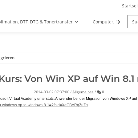
Startsei
limation, DTF, DTG & Tonertransfer
Computer, Drucker &
igrieren
Kurs: Von Win XP auf Win 8.1
Kommentare
2014-03-02 07:37:00
/
Allgemeines
/
0
osoft Virtual Academy unterstützt Anwender bei der Migration von Windows XP auf
-from-windows-xp-to-windows-8-1#?fbid=XaGBARqZuZg