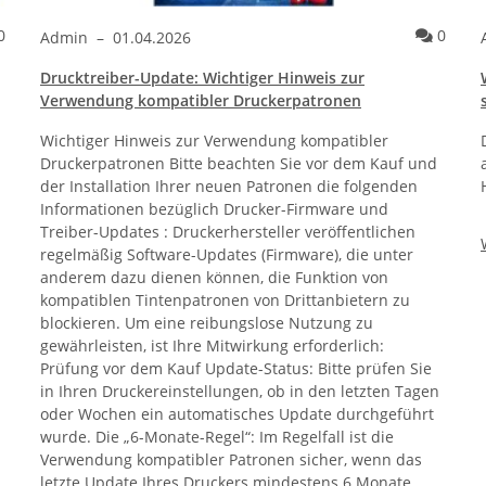
Kommentare
Komme
0
0
Admin
–
01.04.2026
Drucktreiber-Update: Wichtiger Hinweis zur
Verwendung kompatibler Druckerpatronen
Wichtiger Hinweis zur Verwendung kompatibler
Druckerpatronen Bitte beachten Sie vor dem Kauf und
der Installation Ihrer neuen Patronen die folgenden
Informationen bezüglich Drucker-Firmware und
Treiber-Updates : Druckerhersteller veröffentlichen
regelmäßig Software-Updates (Firmware), die unter
anderem dazu dienen können, die Funktion von
kompatiblen Tintenpatronen von Drittanbietern zu
blockieren. Um eine reibungslose Nutzung zu
gewährleisten, ist Ihre Mitwirkung erforderlich:
Prüfung vor dem Kauf Update-Status: Bitte prüfen Sie
in Ihren Druckereinstellungen, ob in den letzten Tagen
oder Wochen ein automatisches Update durchgeführt
wurde. Die „6-Monate-Regel“: Im Regelfall ist die
Verwendung kompatibler Patronen sicher, wenn das
letzte Update Ihres Druckers mindestens 6 Monate