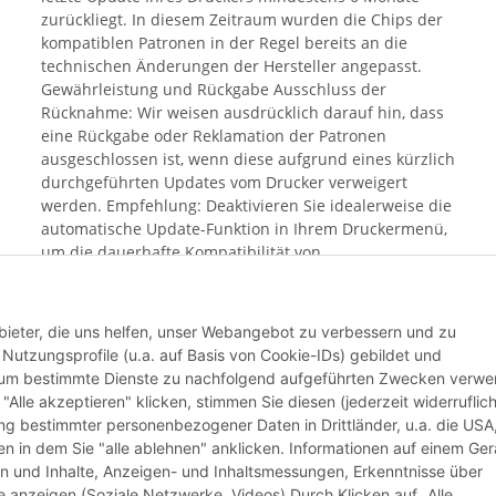
zurückliegt. In diesem Zeitraum wurden die Chips der
kompatiblen Patronen in der Regel bereits an die
technischen Änderungen der Hersteller angepasst.
Gewährleistung und Rückgabe Ausschluss der
Rücknahme: Wir weisen ausdrücklich darauf hin, dass
eine Rückgabe oder Reklamation der Patronen
ausgeschlossen ist, wenn diese aufgrund eines kürzlich
durchgeführten Updates vom Drucker verweigert
werden. Empfehlung: Deaktivieren Sie idealerweise die
automatische Update-Funktion in Ihrem Druckermenü,
um die dauerhafte Kompatibilität von
Alternativprodukten sicherzustellen. Mit dem Kauf
bestätigen Sie, dass Sie Ihren aktuellen Update-Status
geprüft haben und das Risiko einer Blockierung durch
bieter, die uns helfen, unser Webangebot zu verbessern und zu
aktuelle Hersteller-Software bekannt ist.
utzungsprofile (u.a. auf Basis von Cookie-IDs) gebildet und
d um bestimmte Dienste zu nachfolgend aufgeführten Zwecken verw
 "Alle akzeptieren" klicken, stimmen Sie diesen (jederzeit widerruflich
Weiter
lung bestimmter personenbezogener Daten in Drittländer, u.a. die USA
n in dem Sie "alle ablehnen" anklicken. Informationen auf einem Ger
en und Inhalte, Anzeigen- und Inhaltsmessungen, Erkenntnisse über
anzeigen (Soziale Netzwerke, Videos) Durch Klicken auf „Alle