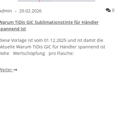
ntare
Kommentare
0
Admin
–
20.02.2026
Admi
Warum TiDis GIC Sublimationstinte für Händler
Wie ei
spannend ist
bracht
Diese Vorlage ist vom 01.12.2025 und ist damit die
Warum 
aktuelle Warum TiDis GIC für Händler spannend ist
wie ei
Hohe Wertschöpfung pro Flasche:
beobac
einen 
Weiter
Weite