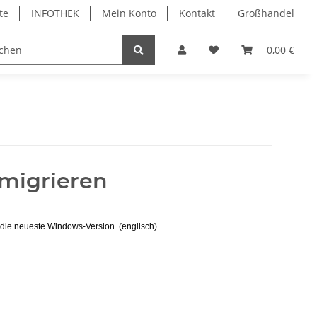
te
INFOTHEK
Mein Konto
Kontakt
Großhandel
 Bürobedarf
PVC Kartendrucker & Zubehör
0,00 €
TiDis
 migrieren
 die neueste Windows-Version. (englisch)