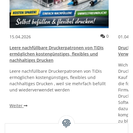
ommentare
Kommentare
0
15.04.2026
01.04.
Leere nachfüllbare Druckerpatronen von TiDis
Drucktr
ermöglichen kostengünstiges, flexibles und
Verwen
nachhaltiges Drucken
Wichti
Leere nachfüllbare Druckerpatronen von TiDis
Drucker
ermöglichen kostengünstiges, flexibles und
Kauf un
nachhaltiges Drucken , weil sie mehrfach befüllt
die fol
und wiederverwendet werden
Firmwa
Drucker
Softwa
Weiter
dazu di
kompati
zu bloc
gewährl