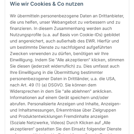
Prüfung
Wie wir Cookies & Co nutzen
prüfen 
den le
Wir übermitteln personenbezogene Daten an Drittanbieter,
automa
die uns helfen, unser Webangebot zu verbessern und zu
„6-Mona
finanzieren. In diesem Zusammenhang werden auch
Verwen
Nutzungsprofile (u.a. auf Basis von Cookie-IDs) gebildet
das let
und angereichert, auch außerhalb des EWR. Hierfür und
Monate
um bestimmte Dienste zu nachfolgend aufgeführten
die Chi
Zwecken verwenden zu dürfen, benötigen wir Ihre
bereit
Einwilligung. Indem Sie "Alle akzeptieren" klicken, stimmen
Herstel
Sie diesen (jederzeit widerruflich) zu. Dies umfasst auch
Rückga
Ihre Einwilligung in die Übermittlung bestimmter
weisen 
personenbezogener Daten in Drittländer, u.a. die USA,
Rückga
nach Art. 49 (1) (a) DSGVO. Sie können dem
ausgesc
Widersprechen in dem Sie "alle ablehnen" anklicken.
kürzli
Informationen auf einem Gerät speichern und/oder
verweig
abrufen. Personalisierte Anzeigen und Inhalte, Anzeigen-
idealer
und Inhaltsmessungen, Erkenntnisse über Zielgruppen
in Ihr
und Produktentwicklungen Fremdinhalte anzeigen
Kompati
(Soziale Netzwerke, Videos) Durch Klicken auf „Alle
sicherz
akzeptieren“ gestatten Sie den Einsatz folgender Dienste
dass Si