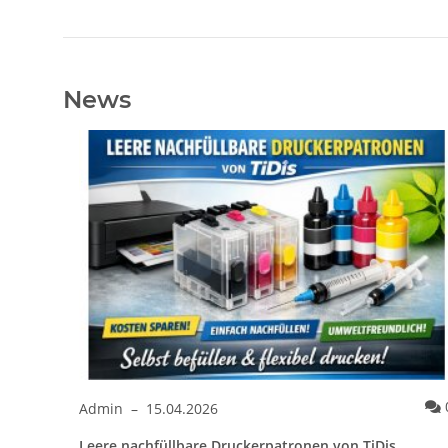
News
Kommentare
0
Admin
–
15.04.2026
Leere nachfüllbare Druckerpatronen von TiDis