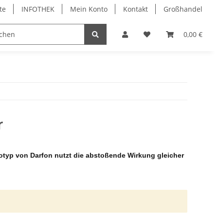
te
INFOTHEK
Mein Konto
Kontakt
Großhandel
 Bürobedarf
PVC Kartendrucker & Zubehör
0,00 €
TiDis
r
totyp von Darfon nutzt die abstoßende Wirkung gleicher