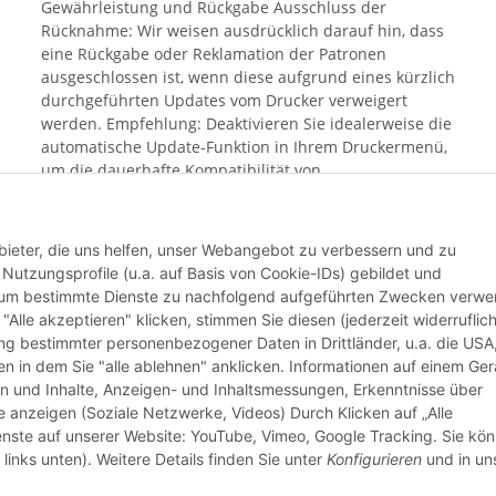
Gewährleistung und Rückgabe Ausschluss der
Rücknahme: Wir weisen ausdrücklich darauf hin, dass
eine Rückgabe oder Reklamation der Patronen
ausgeschlossen ist, wenn diese aufgrund eines kürzlich
durchgeführten Updates vom Drucker verweigert
werden. Empfehlung: Deaktivieren Sie idealerweise die
automatische Update-Funktion in Ihrem Druckermenü,
um die dauerhafte Kompatibilität von
Alternativprodukten sicherzustellen. Mit dem Kauf
bestätigen Sie, dass Sie Ihren aktuellen Update-Status
geprüft haben und das Risiko einer Blockierung durch
bieter, die uns helfen, unser Webangebot zu verbessern und zu
aktuelle Hersteller-Software bekannt ist.
utzungsprofile (u.a. auf Basis von Cookie-IDs) gebildet und
d um bestimmte Dienste zu nachfolgend aufgeführten Zwecken verw
 "Alle akzeptieren" klicken, stimmen Sie diesen (jederzeit widerruflich
Weiter
lung bestimmter personenbezogener Daten in Drittländer, u.a. die USA
n in dem Sie "alle ablehnen" anklicken. Informationen auf einem Ger
en und Inhalte, Anzeigen- und Inhaltsmessungen, Erkenntnisse über
anzeigen (Soziale Netzwerke, Videos) Durch Klicken auf „Alle
ienste auf unserer Website: YouTube, Vimeo, Google Tracking. Sie kö
links unten). Weitere Details finden Sie unter
Konfigurieren
und in un