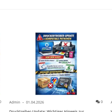
Kommentare
Komme
0
0
Admin
–
01.04.2026
Drucktreiber-Update: Wichtiger Hinweis zur