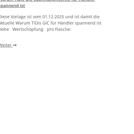
spannend ist
bracht
Diese Vorlage ist vom 01.12.2025 und ist damit die
Warum 
aktuelle Warum TiDis GIC für Händler spannend ist
wie ei
Hohe Wertschöpfung pro Flasche:
beobac
einen 
Weiter
Weite