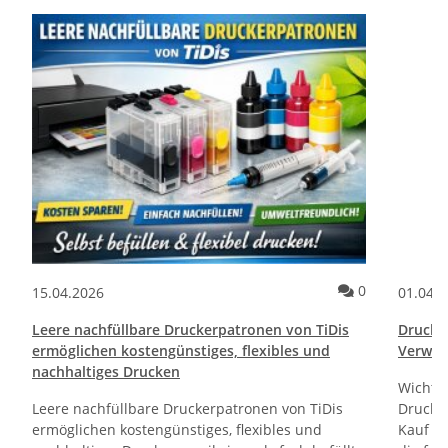
ommentare
Kommentare
0
15.04.2026
01.04.
Leere nachfüllbare Druckerpatronen von TiDis
Drucktr
ermöglichen kostengünstiges, flexibles und
Verwen
nachhaltiges Drucken
Wichti
Leere nachfüllbare Druckerpatronen von TiDis
Drucker
ermöglichen kostengünstiges, flexibles und
Kauf un