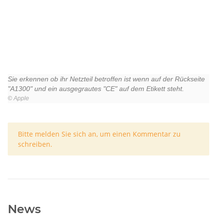
Sie erkennen ob ihr Netzteil betroffen ist wenn auf der Rückseite
"A1300" und ein ausgegrautes "CE" auf dem Etikett steht.
©
Apple
x
Bitte melden Sie sich an, um einen Kommentar zu
schreiben.
News