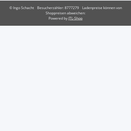
© Ingo Schacht
Besucherzähler: 8777279
Ladenpreise können von
Shoppreisen abweichen:
Powered by
JTL-Shop