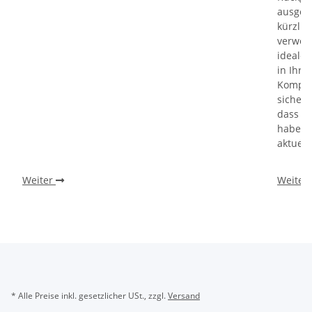
ausgesc
kürzli
verweig
idealer
in Ihr
Kompati
sicherz
dass Si
haben u
aktuell
Weiter
Weiter
* Alle Preise inkl. gesetzlicher USt., zzgl.
Versand