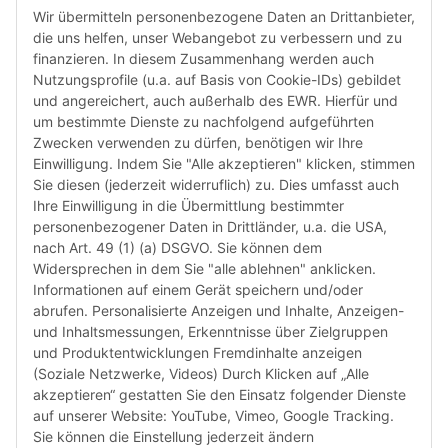
den le
Wir übermitteln personenbezogene Daten an Drittanbieter,
automa
die uns helfen, unser Webangebot zu verbessern und zu
„6-Mona
finanzieren. In diesem Zusammenhang werden auch
Verwen
Nutzungsprofile (u.a. auf Basis von Cookie-IDs) gebildet
das let
und angereichert, auch außerhalb des EWR. Hierfür und
Monate
um bestimmte Dienste zu nachfolgend aufgeführten
die Chi
Zwecken verwenden zu dürfen, benötigen wir Ihre
bereit
Einwilligung. Indem Sie "Alle akzeptieren" klicken, stimmen
Herstel
Sie diesen (jederzeit widerruflich) zu. Dies umfasst auch
Rückga
Ihre Einwilligung in die Übermittlung bestimmter
weisen 
personenbezogener Daten in Drittländer, u.a. die USA,
Rückga
nach Art. 49 (1) (a) DSGVO. Sie können dem
ausgesc
Widersprechen in dem Sie "alle ablehnen" anklicken.
kürzli
Informationen auf einem Gerät speichern und/oder
verweig
abrufen. Personalisierte Anzeigen und Inhalte, Anzeigen-
idealer
und Inhaltsmessungen, Erkenntnisse über Zielgruppen
in Ihr
und Produktentwicklungen Fremdinhalte anzeigen
Kompati
(Soziale Netzwerke, Videos) Durch Klicken auf „Alle
sicherz
akzeptieren“ gestatten Sie den Einsatz folgender Dienste
dass Si
auf unserer Website: YouTube, Vimeo, Google Tracking.
haben u
Sie können die Einstellung jederzeit ändern