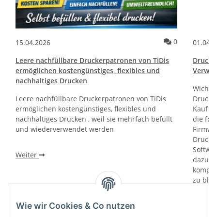
ommentare
Kommentare
0
15.04.2026
01.04.
Leere nachfüllbare Druckerpatronen von TiDis
Drucktr
ermöglichen kostengünstiges, flexibles und
Verwen
nachhaltiges Drucken
Wichti
Leere nachfüllbare Druckerpatronen von TiDis
Drucker
ermöglichen kostengünstiges, flexibles und
Kauf un
nachhaltiges Drucken , weil sie mehrfach befüllt
die fol
und wiederverwendet werden
Firmwa
Drucker
Softwa
Weiter
dazu di
kompati
zu bloc
gewährl
Prüfung
Wie wir Cookies & Co nutzen
prüfen 