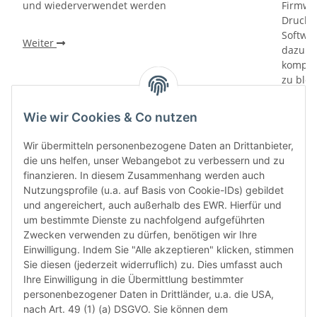
und wiederverwendet werden
Firmwa
Drucker
Softwa
Weiter
dazu di
kompati
zu bloc
gewährl
Prüfung
Wie wir Cookies & Co nutzen
prüfen 
den le
Wir übermitteln personenbezogene Daten an Drittanbieter,
automa
die uns helfen, unser Webangebot zu verbessern und zu
„6-Mona
finanzieren. In diesem Zusammenhang werden auch
Verwen
Nutzungsprofile (u.a. auf Basis von Cookie-IDs) gebildet
das let
und angereichert, auch außerhalb des EWR. Hierfür und
Monate
um bestimmte Dienste zu nachfolgend aufgeführten
die Chi
Zwecken verwenden zu dürfen, benötigen wir Ihre
bereit
Einwilligung. Indem Sie "Alle akzeptieren" klicken, stimmen
Herstel
Sie diesen (jederzeit widerruflich) zu. Dies umfasst auch
Rückga
Ihre Einwilligung in die Übermittlung bestimmter
weisen 
personenbezogener Daten in Drittländer, u.a. die USA,
Rückga
nach Art. 49 (1) (a) DSGVO. Sie können dem