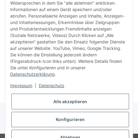
ausgesc
Widersprechen in dem Sie "alle ablehnen" anklicken.
kürzli
Informationen auf einem Gerät speichern und/oder
verweig
abrufen. Personalisierte Anzeigen und Inhalte, Anzeigen-
idealer
und Inhaltsmessungen, Erkenntnisse über Zielgruppen
in Ihr
und Produktentwicklungen Fremdinhalte anzeigen
Kompati
(Soziale Netzwerke, Videos) Durch Klicken auf „Alle
sicherz
akzeptieren“ gestatten Sie den Einsatz folgender Dienste
dass Si
auf unserer Website: YouTube, Vimeo, Google Tracking.
haben u
Sie können die Einstellung jederzeit ändern
aktuell
(Fingerabdruck-Icon links unten). Weitere Details finden
Sie unter
Konfigurieren
und in unserer
Datenschutzerklärung
.
Weiter
Impressum
|
Datenschutz
Alle akzeptieren
Konfigurieren
* Alle Preise inkl. gesetzlicher USt., zzgl.
Versand
Ablehnen