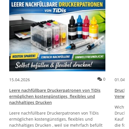
ommentare
Kommentare
0
15.04.2026
01.04.
Leere nachfüllbare Druckerpatronen von TiDis
Drucktr
ermöglichen kostengünstiges, flexibles und
Verwen
nachhaltiges Drucken
Wichti
Leere nachfüllbare Druckerpatronen von TiDis
Drucker
ermöglichen kostengünstiges, flexibles und
Kauf un
nachhaltiges Drucken , weil sie mehrfach befüllt
die fol