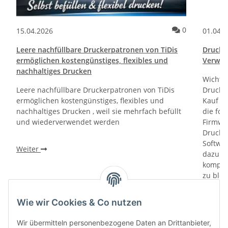
ommentare
Kommentare
0
15.04.2026
01.04.
Leere nachfüllbare Druckerpatronen von TiDis
Drucktr
ermöglichen kostengünstiges, flexibles und
Verwen
nachhaltiges Drucken
Wichti
Leere nachfüllbare Druckerpatronen von TiDis
Drucker
ermöglichen kostengünstiges, flexibles und
Kauf un
nachhaltiges Drucken , weil sie mehrfach befüllt
die fol
und wiederverwendet werden
Firmwa
Drucker
Softwa
Weiter
dazu di
kompati
zu bloc
gewährl
Prüfung
Wie wir Cookies & Co nutzen
prüfen 
den le
Wir übermitteln personenbezogene Daten an Drittanbieter,