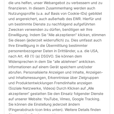
automa
die uns helfen, unser Webangebot zu verbessern und zu
„6-Mona
finanzieren. In diesem Zusammenhang werden auch
Verwen
Nutzungsprofile (u.a. auf Basis von Cookie-IDs) gebildet
das let
und angereichert, auch außerhalb des EWR. Hierfür und
Monate
um bestimmte Dienste zu nachfolgend aufgeführten
die Chi
Zwecken verwenden zu dürfen, benötigen wir Ihre
bereit
Einwilligung. Indem Sie "Alle akzeptieren" klicken, stimmen
Herstel
Sie diesen (jederzeit widerruflich) zu. Dies umfasst auch
Rückga
Ihre Einwilligung in die Übermittlung bestimmter
weisen 
personenbezogener Daten in Drittländer, u.a. die USA,
Rückga
nach Art. 49 (1) (a) DSGVO. Sie können dem
ausgesc
Widersprechen in dem Sie "alle ablehnen" anklicken.
kürzli
Informationen auf einem Gerät speichern und/oder
verweig
abrufen. Personalisierte Anzeigen und Inhalte, Anzeigen-
idealer
und Inhaltsmessungen, Erkenntnisse über Zielgruppen
in Ihr
und Produktentwicklungen Fremdinhalte anzeigen
Kompati
(Soziale Netzwerke, Videos) Durch Klicken auf „Alle
sicherz
akzeptieren“ gestatten Sie den Einsatz folgender Dienste
dass Si
auf unserer Website: YouTube, Vimeo, Google Tracking.
haben u
Sie können die Einstellung jederzeit ändern
aktuell
(Fingerabdruck-Icon links unten). Weitere Details finden