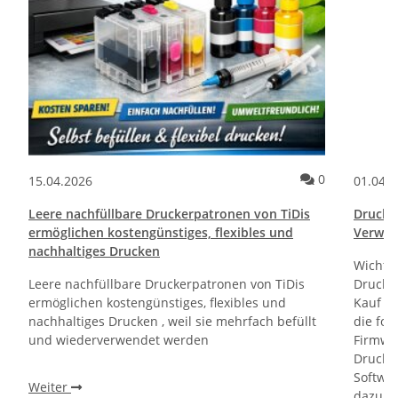
ommentare
Kommentare
0
15.04.2026
01.04.
Leere nachfüllbare Druckerpatronen von TiDis
Drucktr
ermöglichen kostengünstiges, flexibles und
Verwen
nachhaltiges Drucken
Wichti
Leere nachfüllbare Druckerpatronen von TiDis
Drucker
ermöglichen kostengünstiges, flexibles und
Kauf un
nachhaltiges Drucken , weil sie mehrfach befüllt
die fol
und wiederverwendet werden
Firmwa
Drucker
Softwa
Weiter
dazu di