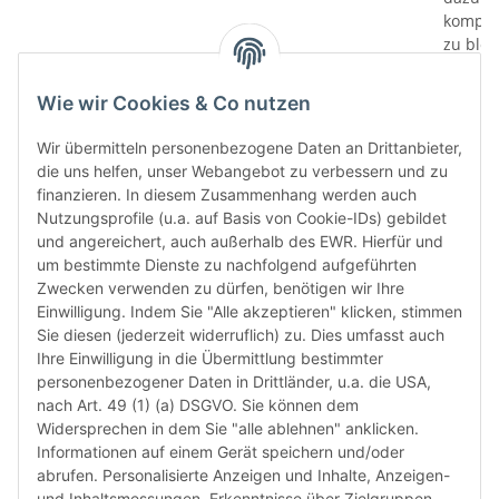
kompati
zu bloc
gewährl
Prüfung
Wie wir Cookies & Co nutzen
prüfen 
den le
Wir übermitteln personenbezogene Daten an Drittanbieter,
automa
die uns helfen, unser Webangebot zu verbessern und zu
„6-Mona
finanzieren. In diesem Zusammenhang werden auch
Verwen
Nutzungsprofile (u.a. auf Basis von Cookie-IDs) gebildet
das let
und angereichert, auch außerhalb des EWR. Hierfür und
Monate
um bestimmte Dienste zu nachfolgend aufgeführten
die Chi
Zwecken verwenden zu dürfen, benötigen wir Ihre
bereit
Einwilligung. Indem Sie "Alle akzeptieren" klicken, stimmen
Herstel
Sie diesen (jederzeit widerruflich) zu. Dies umfasst auch
Rückga
Ihre Einwilligung in die Übermittlung bestimmter
weisen 
personenbezogener Daten in Drittländer, u.a. die USA,
Rückga
nach Art. 49 (1) (a) DSGVO. Sie können dem
ausgesc
Widersprechen in dem Sie "alle ablehnen" anklicken.
kürzli
Informationen auf einem Gerät speichern und/oder
verweig
abrufen. Personalisierte Anzeigen und Inhalte, Anzeigen-
idealer
und Inhaltsmessungen, Erkenntnisse über Zielgruppen