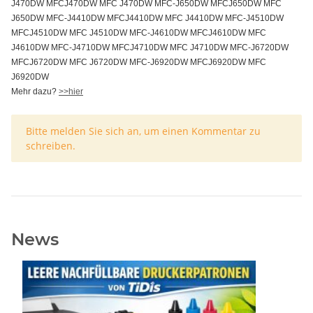
J470DW MFCJ470DW MFC J470DW MFC-J650DW MFCJ650DW MFC
J650DW MFC-J4410DW MFCJ4410DW MFC J4410DW MFC-J4510DW
MFCJ4510DW MFC J4510DW MFC-J4610DW MFCJ4610DW MFC
J4610DW MFC-J4710DW MFCJ4710DW MFC J4710DW MFC-J6720DW
MFCJ6720DW MFC J6720DW MFC-J6920DW MFCJ6920DW MFC
J6920DW
Mehr dazu?
>>hier
x
Bitte melden Sie sich an, um einen Kommentar zu
schreiben.
News