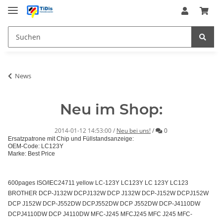
News
Neu im Shop:
Kommentare
2014-01-12 14:53:00
/
Neu bei uns!
/
0
Ersatzpatrone mit Chip und Füllstandsanzeige:
OEM-Code: LC123Y
Marke: Best Price
600pages ISO/IEC24711 yellow LC-123Y LC123Y LC 123Y LC123
BROTHER DCP-J132W DCPJ132W DCP J132W DCP-J152W DCPJ152W
DCP J152W DCP-J552DW DCPJ552DW DCP J552DW DCP-J4110DW
DCPJ4110DW DCP J4110DW MFC-J245 MFCJ245 MFC J245 MFC-