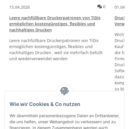
ommentare
Kommentare
0
15.04.2026
01.04.
Leere nachfüllbare Druckerpatronen von TiDis
Drucktr
ermöglichen kostengünstiges, flexibles und
Verwen
nachhaltiges Drucken
Wichti
Leere nachfüllbare Druckerpatronen von TiDis
Drucker
ermöglichen kostengünstiges, flexibles und
Kauf un
nachhaltiges Drucken , weil sie mehrfach befüllt
die fol
und wiederverwendet werden
Firmwa
Drucker
Softwa
dazu di
kompati
zu bloc
gewährl
Prüfung
Wie wir Cookies & Co nutzen
prüfen 
den le
Wir übermitteln personenbezogene Daten an Drittanbieter,
automa
die uns helfen, unser Webangebot zu verbessern und zu
„6-Mona
finanzieren. In diesem Zusammenhang werden auch