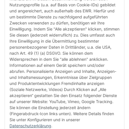
Verwen
Nutzungsprofile (u.a. auf Basis von Cookie-IDs) gebildet
das let
und angereichert, auch außerhalb des EWR. Hierfür und
Monate
um bestimmte Dienste zu nachfolgend aufgeführten
die Chi
Zwecken verwenden zu dürfen, benötigen wir Ihre
bereit
Einwilligung. Indem Sie "Alle akzeptieren" klicken, stimmen
Herstel
Sie diesen (jederzeit widerruflich) zu. Dies umfasst auch
Rückga
Ihre Einwilligung in die Übermittlung bestimmter
weisen 
personenbezogener Daten in Drittländer, u.a. die USA,
Rückga
nach Art. 49 (1) (a) DSGVO. Sie können dem
ausgesc
Widersprechen in dem Sie "alle ablehnen" anklicken.
kürzli
Informationen auf einem Gerät speichern und/oder
verweig
abrufen. Personalisierte Anzeigen und Inhalte, Anzeigen-
idealer
und Inhaltsmessungen, Erkenntnisse über Zielgruppen
in Ihr
und Produktentwicklungen Fremdinhalte anzeigen
Kompati
(Soziale Netzwerke, Videos) Durch Klicken auf „Alle
sicherz
akzeptieren“ gestatten Sie den Einsatz folgender Dienste
dass Si
auf unserer Website: YouTube, Vimeo, Google Tracking.
haben u
Sie können die Einstellung jederzeit ändern
aktuell
(Fingerabdruck-Icon links unten). Weitere Details finden
Sie unter
Konfigurieren
und in unserer
Datenschutzerklärung
.
Weiter
Weiter