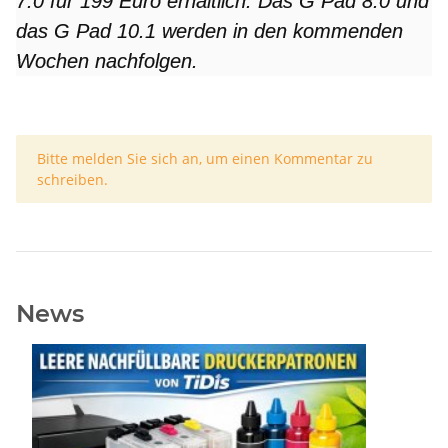
7.0 für 199 Euro erhältlich. Das G Pad 8.0 und
das G Pad 10.1 werden in den kommenden
Wochen nachfolgen.
x
Bitte melden Sie sich an, um einen Kommentar zu
schreiben.
News