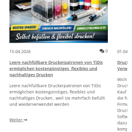
ommentare
Kommentare
0
15.04.2026
01.04.
Leere nachfüllbare Druckerpatronen von TiDis
Drucktr
ermöglichen kostengünstiges, flexibles und
Verwen
nachhaltiges Drucken
Wichti
Leere nachfüllbare Druckerpatronen von TiDis
Drucker
ermöglichen kostengünstiges, flexibles und
Kauf un
nachhaltiges Drucken , weil sie mehrfach befüllt
die fol
und wiederverwendet werden
Firmwa
Drucker
Softwa
Weiter
dazu di
kompati