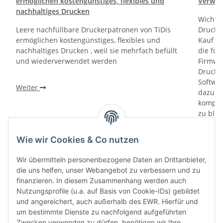
ermöglichen kostengünstiges, flexibles und
Verwen
nachhaltiges Drucken
Wichti
Leere nachfüllbare Druckerpatronen von TiDis
Drucker
ermöglichen kostengünstiges, flexibles und
Kauf un
nachhaltiges Drucken , weil sie mehrfach befüllt
die fol
und wiederverwendet werden
Firmwa
Drucker
Softwa
Weiter
dazu di
kompati
zu bloc
gewährl
Prüfung
Wie wir Cookies & Co nutzen
prüfen 
den le
Wir übermitteln personenbezogene Daten an Drittanbieter,
automa
die uns helfen, unser Webangebot zu verbessern und zu
„6-Mona
finanzieren. In diesem Zusammenhang werden auch
Verwen
Nutzungsprofile (u.a. auf Basis von Cookie-IDs) gebildet
das let
und angereichert, auch außerhalb des EWR. Hierfür und
Monate
um bestimmte Dienste zu nachfolgend aufgeführten
die Chi
Zwecken verwenden zu dürfen, benötigen wir Ihre