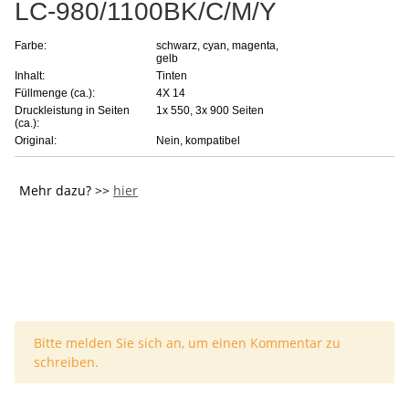
LC-980/1100BK/C/M/Y
Farbe:
schwarz, cyan, magenta,
gelb
Inhalt:
Tinten
Füllmenge (ca.):
4X 14
Druckleistung in Seiten
1x 550, 3x 900 Seiten
(ca.):
Original:
Nein, kompatibel
Mehr dazu? >>
hier
x
Bitte melden Sie sich an, um einen Kommentar zu
schreiben.