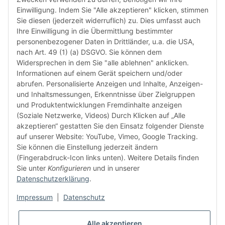
bereit
Einwilligung. Indem Sie "Alle akzeptieren" klicken, stimmen
Herstel
Sie diesen (jederzeit widerruflich) zu. Dies umfasst auch
Rückga
Ihre Einwilligung in die Übermittlung bestimmter
weisen 
personenbezogener Daten in Drittländer, u.a. die USA,
Rückga
nach Art. 49 (1) (a) DSGVO. Sie können dem
ausgesc
Widersprechen in dem Sie "alle ablehnen" anklicken.
kürzli
Informationen auf einem Gerät speichern und/oder
verweig
abrufen. Personalisierte Anzeigen und Inhalte, Anzeigen-
idealer
und Inhaltsmessungen, Erkenntnisse über Zielgruppen
in Ihr
und Produktentwicklungen Fremdinhalte anzeigen
Kompati
(Soziale Netzwerke, Videos) Durch Klicken auf „Alle
sicherz
akzeptieren“ gestatten Sie den Einsatz folgender Dienste
dass Si
auf unserer Website: YouTube, Vimeo, Google Tracking.
haben u
Sie können die Einstellung jederzeit ändern
aktuell
(Fingerabdruck-Icon links unten). Weitere Details finden
Sie unter
Konfigurieren
und in unserer
Datenschutzerklärung
.
Weiter
Impressum
|
Datenschutz
Alle akzeptieren