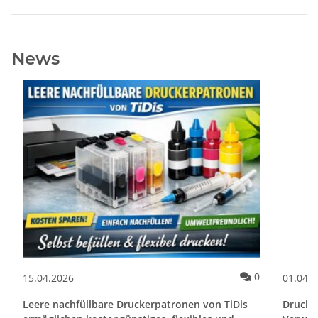
News
ommentare
Kommentare
0
15.04.2026
01.04.
Leere nachfüllbare Druckerpatronen von TiDis
Drucktr