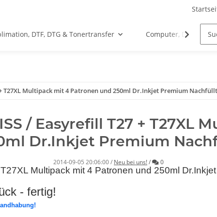
Startsei
limation, DTF, DTG & Tonertransfer
Computer, Drucker &
27 + T27XL Multipack mit 4 Patronen und 250ml Dr.Inkjet Premium Nachfüll
SS / Easyrefill T27 + T27XL 
0ml Dr.Inkjet Premium Nachfü
Kommentare
2014-09-05 20:06:00
/
Neu bei uns!
/
0
+ T27XL Multipack mit 4 Patronen und 250ml Dr.Inkjet
k - fertig!
 Handhabung!