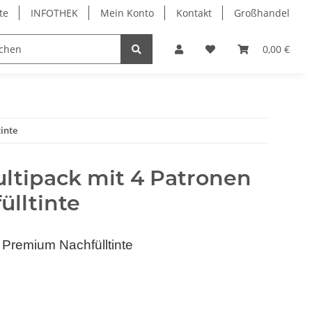
te
INFOTHEK
Mein Konto
Kontakt
Großhandel
 Bürobedarf
PVC Kartendrucker & Zubehör
0,00 €
TiDis
tinte
Multipack mit 4 Patronen
lltinte
 Premium Nachfülltinte