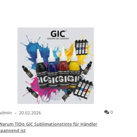
ntare
Kommentare
0
Admin
–
20.02.2026
Admi
Warum TiDis GIC Sublimationstinte für Händler
Wie ei
spannend ist
bracht