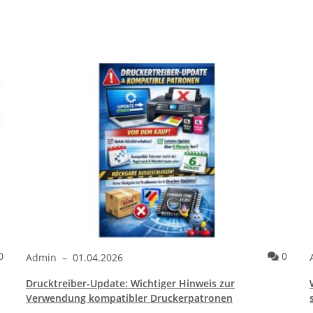
Kommentare
Komme
0
0
Admin
–
01.04.2026
Drucktreiber-Update: Wichtiger Hinweis zur
Verwendung kompatibler Druckerpatronen