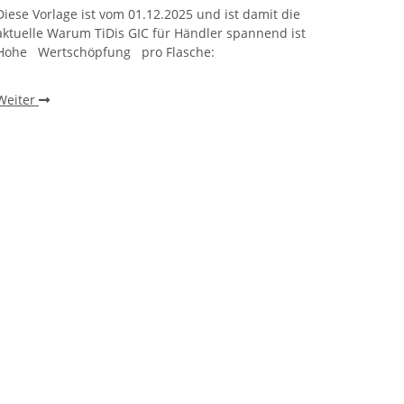
Diese Vorlage ist vom 01.12.2025 und ist damit die
Warum 
aktuelle Warum TiDis GIC für Händler spannend ist
wie ei
Hohe Wertschöpfung pro Flasche:
beobac
einen 
Weiter
Weite