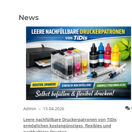
News
Kommentare
0
Admin
–
15.04.2026
Leere nachfüllbare Druckerpatronen von TiDis
ther®
ermöglichen kostengünstiges, flexibles und
nachhaltiges Drucken