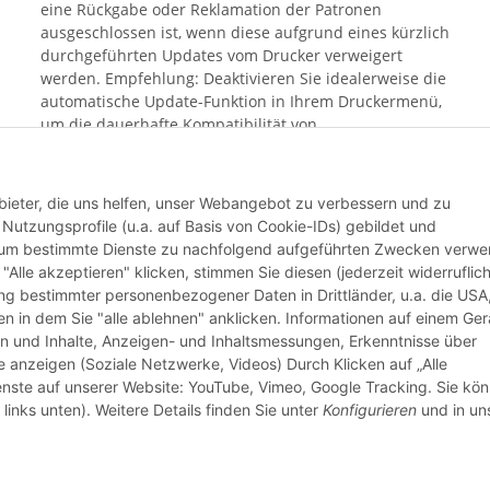
eine Rückgabe oder Reklamation der Patronen
ausgeschlossen ist, wenn diese aufgrund eines kürzlich
durchgeführten Updates vom Drucker verweigert
werden. Empfehlung: Deaktivieren Sie idealerweise die
automatische Update-Funktion in Ihrem Druckermenü,
um die dauerhafte Kompatibilität von
Alternativprodukten sicherzustellen. Mit dem Kauf
bestätigen Sie, dass Sie Ihren aktuellen Update-Status
geprüft haben und das Risiko einer Blockierung durch
bieter, die uns helfen, unser Webangebot zu verbessern und zu
aktuelle Hersteller-Software bekannt ist.
utzungsprofile (u.a. auf Basis von Cookie-IDs) gebildet und
d um bestimmte Dienste zu nachfolgend aufgeführten Zwecken verw
 "Alle akzeptieren" klicken, stimmen Sie diesen (jederzeit widerruflich
Weiter
lung bestimmter personenbezogener Daten in Drittländer, u.a. die USA
n in dem Sie "alle ablehnen" anklicken. Informationen auf einem Ger
en und Inhalte, Anzeigen- und Inhaltsmessungen, Erkenntnisse über
anzeigen (Soziale Netzwerke, Videos) Durch Klicken auf „Alle
ienste auf unserer Website: YouTube, Vimeo, Google Tracking. Sie kö
links unten). Weitere Details finden Sie unter
Konfigurieren
und in un