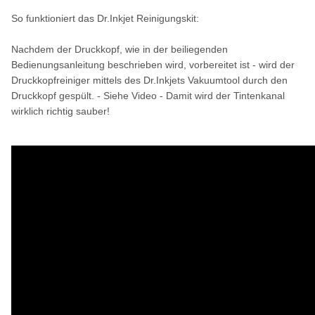
So funktioniert das Dr.Inkjet Reinigungskit:
Nachdem der Druckkopf, wie in der beiliegenden
Bedienungsanleitung beschrieben wird, vorbereitet ist - wird der
Druckkopfreiniger mittels des Dr.Inkjets Vakuumtool durch den
Druckkopf gespült. - Siehe Video - Damit wird der Tintenkanal
wirklich richtig sauber!