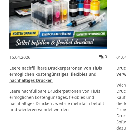
ommentare
Kommentare
0
15.04.2026
01.04.
Leere nachfüllbare Druckerpatronen von TiDis
Drucktr
ermöglichen kostengünstiges, flexibles und
Verwen
nachhaltiges Drucken
Wichti
Leere nachfüllbare Druckerpatronen von TiDis
Drucker
ermöglichen kostengünstiges, flexibles und
Kauf un
nachhaltiges Drucken , weil sie mehrfach befüllt
die fol
und wiederverwendet werden
Firmwa
Drucker
Softwa
dazu di