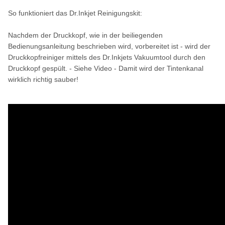
So funktioniert das Dr.Inkjet Reinigungskit:
Nachdem der Druckkopf, wie in der beiliegenden
Bedienungsanleitung beschrieben wird, vorbereitet ist - wird der
Druckkopfreiniger mittels des Dr.Inkjets Vakuumtool durch den
Druckkopf gespült. - Siehe Video - Damit wird der Tintenkanal
wirklich richtig sauber!