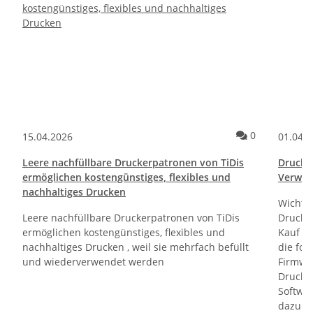
Kommentare
0
15.04.2026
01.04.
Leere nachfüllbare Druckerpatronen von TiDis
Drucktr
ermöglichen kostengünstiges, flexibles und
Verwen
nachhaltiges Drucken
Wichti
Leere nachfüllbare Druckerpatronen von TiDis
Drucker
ermöglichen kostengünstiges, flexibles und
Kauf un
nachhaltiges Drucken , weil sie mehrfach befüllt
die fol
und wiederverwendet werden
Firmwa
Drucker
Softwa
dazu di