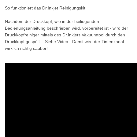
So funktioniert das Dr.Inkjet Reinigungskit:
Nachdem der Druckkopf, wie in der beiliegenden
Bedienungsanleitung beschrieben wird, vorbereitet ist - wird der
Druckkopfreiniger mittels des Dr.Inkjets Vakuumtool durch den
Druckkopf gespült. - Siehe Video - Damit wird der Tintenkanal
wirklich richtig sauber!