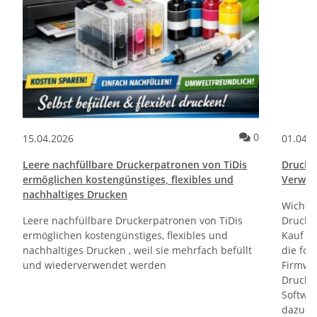
ommentare
Kommentare
0
15.04.2026
01.04.
Leere nachfüllbare Druckerpatronen von TiDis
Drucktr
ermöglichen kostengünstiges, flexibles und
Verwen
nachhaltiges Drucken
Wichti
Leere nachfüllbare Druckerpatronen von TiDis
Drucker
ermöglichen kostengünstiges, flexibles und
Kauf un
nachhaltiges Drucken , weil sie mehrfach befüllt
die fol
und wiederverwendet werden
Firmwa
Drucker
Softwa
dazu di