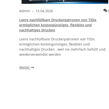
Kommentare
0
Admin
–
15.04.2026
Leere nachfüllbare Druckerpatronen von TiDis
ther®
ermöglichen kostengünstiges, flexibles und
nachhaltiges Drucken
Leere nachfüllbare Druckerpatronen von TiDis
r
ermöglichen kostengünstiges, flexibles und
, ohne
nachhaltiges Drucken , weil sie mehrfach befüllt und
wiederverwendet werden
Weiter