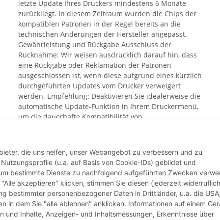
letzte Update Ihres Druckers mindestens 6 Monate
zurückliegt. In diesem Zeitraum wurden die Chips der
kompatiblen Patronen in der Regel bereits an die
technischen Änderungen der Hersteller angepasst.
Gewährleistung und Rückgabe Ausschluss der
Rücknahme: Wir weisen ausdrücklich darauf hin, dass
eine Rückgabe oder Reklamation der Patronen
ausgeschlossen ist, wenn diese aufgrund eines kürzlich
durchgeführten Updates vom Drucker verweigert
werden. Empfehlung: Deaktivieren Sie idealerweise die
automatische Update-Funktion in Ihrem Druckermenü,
um die dauerhafte Kompatibilität von
Alternativprodukten sicherzustellen. Mit dem Kauf
bestätigen Sie, dass Sie Ihren aktuellen Update-Status
geprüft haben und das Risiko einer Blockierung durch
bieter, die uns helfen, unser Webangebot zu verbessern und zu
aktuelle Hersteller-Software bekannt ist.
utzungsprofile (u.a. auf Basis von Cookie-IDs) gebildet und
d um bestimmte Dienste zu nachfolgend aufgeführten Zwecken verw
 "Alle akzeptieren" klicken, stimmen Sie diesen (jederzeit widerruflich
Weiter
lung bestimmter personenbezogener Daten in Drittländer, u.a. die USA
n in dem Sie "alle ablehnen" anklicken. Informationen auf einem Ger
en und Inhalte, Anzeigen- und Inhaltsmessungen, Erkenntnisse über