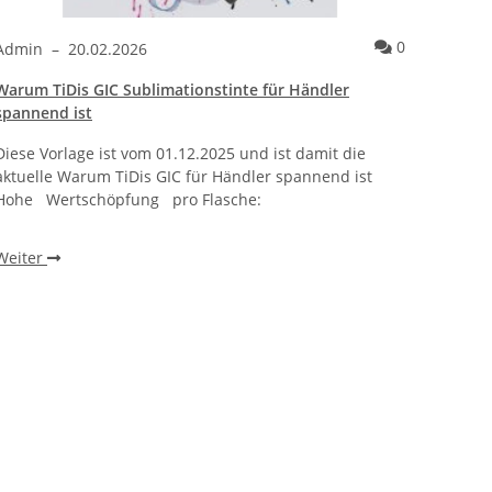
ntare
Kommentare
0
Admin
–
20.02.2026
Admi
Warum TiDis GIC Sublimationstinte für Händler
Wie ei
spannend ist
bracht
Diese Vorlage ist vom 01.12.2025 und ist damit die
Warum 
aktuelle Warum TiDis GIC für Händler spannend ist
wie ei
Hohe Wertschöpfung pro Flasche:
beobac
einen 
Weiter
Weite