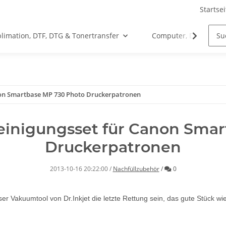
Startsei
limation, DTF, DTG & Tonertransfer
Computer, Drucker &
non Smartbase MP 730 Photo Druckerpatronen
reinigungsset für Canon Sma
Druckerpatronen
Kommentare
2013-10-16 20:22:00
/
Nachfüllzubehör
/
0
unser Vakuumtool von Dr.Inkjet die letzte Rettung sein, das gute Stück