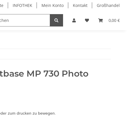
te
INFOTHEK
Mein Konto
Kontakt
Großhandel
 Bürobedarf
PVC Kartendrucker & Zubehör
0,00 €
TiDis
rtbase MP 730 Photo
 wieder zum drucken zu bewegen.