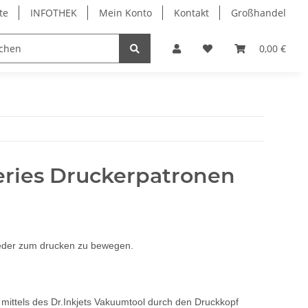
te
INFOTHEK
Mein Konto
Kontakt
Großhandel
 Bürobedarf
PVC Kartendrucker & Zubehör
0,00 €
TiDis
Series Druckerpatronen
 wieder zum drucken zu bewegen.
 mittels des Dr.Inkjets Vakuumtool durch den Druckkopf