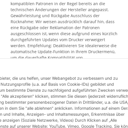
kompatiblen Patronen in der Regel bereits an die
technischen Änderungen der Hersteller angepasst.
Gewährleistung und Rückgabe Ausschluss der
Rücknahme: Wir weisen ausdrücklich darauf hin, dass
eine Rückgabe oder Reklamation der Patronen
ausgeschlossen ist, wenn diese aufgrund eines kürzlich
durchgeführten Updates vom Drucker verweigert
werden. Empfehlung: Deaktivieren Sie idealerweise die
automatische Update-Funktion in Ihrem Druckermenü,
um die dauerhafte Kompatibilität von
Alternativprodukten sicherzustellen. Mit dem Kauf
bestätigen Sie, dass Sie Ihren aktuellen Update-Status
geprüft haben und das Risiko einer Blockierung durch
bieter, die uns helfen, unser Webangebot zu verbessern und zu
aktuelle Hersteller-Software bekannt ist.
utzungsprofile (u.a. auf Basis von Cookie-IDs) gebildet und
d um bestimmte Dienste zu nachfolgend aufgeführten Zwecken verw
 "Alle akzeptieren" klicken, stimmen Sie diesen (jederzeit widerruflich
Weiter
lung bestimmter personenbezogener Daten in Drittländer, u.a. die USA
n in dem Sie "alle ablehnen" anklicken. Informationen auf einem Ger
en und Inhalte, Anzeigen- und Inhaltsmessungen, Erkenntnisse über
anzeigen (Soziale Netzwerke, Videos) Durch Klicken auf „Alle
ienste auf unserer Website: YouTube, Vimeo, Google Tracking. Sie kö