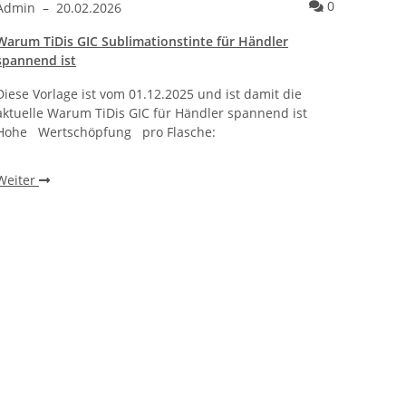
ntare
Kommentare
0
Admin
–
20.02.2026
Admi
Warum TiDis GIC Sublimationstinte für Händler
Wie ei
spannend ist
bracht
Diese Vorlage ist vom 01.12.2025 und ist damit die
Warum 
aktuelle Warum TiDis GIC für Händler spannend ist
wie ei
Hohe Wertschöpfung pro Flasche:
beobac
einen 
Weiter
Weite