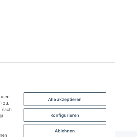
enden
Alle akzeptieren
) zu.
, nach
Konfigurieren
ät
Ablehnen
nnen