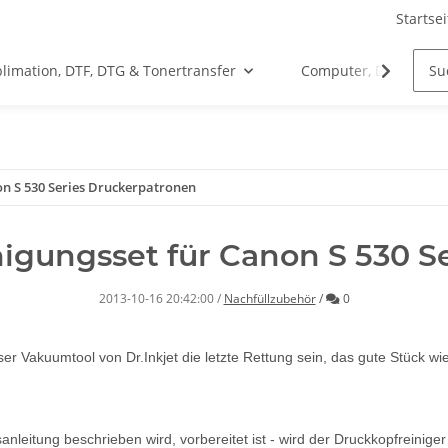
Startsei
limation, DTF, DTG & Tonertransfer
Computer, Drucker &
on S 530 Series Druckerpatronen
nigungsset für Canon S 530 
Kommentare
2013-10-16 20:42:00
/
Nachfüllzubehör
/
0
unser Vakuumtool von Dr.Inkjet die letzte Rettung sein, das gute Stück
leitung beschrieben wird, vorbereitet ist - wird der Druckkopfreiniger