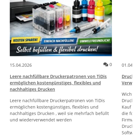
ommentare
Kommentare
0
15.04.2026
01.04.
Leere nachfüllbare Druckerpatronen von TiDis
Drucktr
ermöglichen kostengünstiges, flexibles und
Verwen
nachhaltiges Drucken
Wichti
Leere nachfüllbare Druckerpatronen von TiDis
Drucker
ermöglichen kostengünstiges, flexibles und
Kauf un
nachhaltiges Drucken , weil sie mehrfach befüllt
die fol
und wiederverwendet werden
Firmwa
Drucker
Softwa