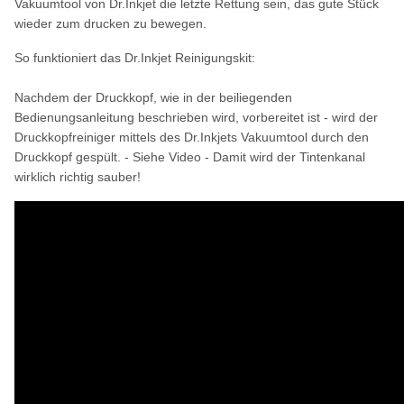
Vakuumtool von Dr.Inkjet die letzte Rettung sein, das gute Stück
wieder zum drucken zu bewegen.
So funktioniert das Dr.Inkjet Reinigungskit:
Nachdem der Druckkopf, wie in der beiliegenden
Bedienungsanleitung beschrieben wird, vorbereitet ist - wird der
Druckkopfreiniger mittels des Dr.Inkjets Vakuumtool durch den
Druckkopf gespült. - Siehe Video - Damit wird der Tintenkanal
wirklich richtig sauber!