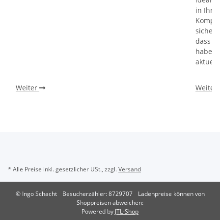
in Ihr
Kompati
sicherz
dass Si
haben u
aktuell
Weiter
Weiter
* Alle Preise inkl. gesetzlicher USt., zzgl.
Versand
© Ingo Schacht
Besucherzähler: 8729707
Ladenpreise können von
Shoppreisen abweichen:
Powered by
JTL-Shop