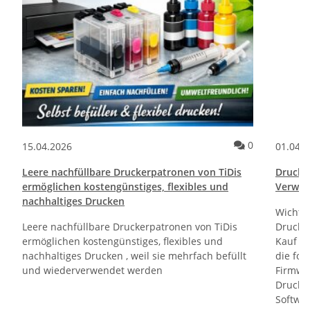
ommentare
Kommentare
0
15.04.2026
01.04.
Leere nachfüllbare Druckerpatronen von TiDis
Drucktr
ermöglichen kostengünstiges, flexibles und
Verwen
nachhaltiges Drucken
Wichti
Leere nachfüllbare Druckerpatronen von TiDis
Drucker
ermöglichen kostengünstiges, flexibles und
Kauf un
nachhaltiges Drucken , weil sie mehrfach befüllt
die fol
und wiederverwendet werden
Firmwa
Drucker
Softwa