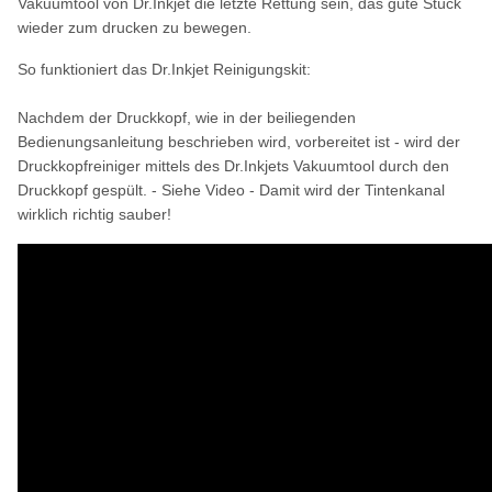
Vakuumtool von Dr.Inkjet die letzte Rettung sein, das gute Stück
wieder zum drucken zu bewegen.
So funktioniert das Dr.Inkjet Reinigungskit:
Nachdem der Druckkopf, wie in der beiliegenden
Bedienungsanleitung beschrieben wird, vorbereitet ist - wird der
Druckkopfreiniger mittels des Dr.Inkjets Vakuumtool durch den
Druckkopf gespült. - Siehe Video - Damit wird der Tintenkanal
wirklich richtig sauber!