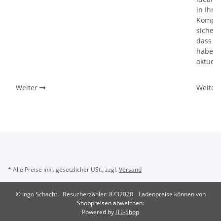
in Ihr
Kompati
sicherz
dass Si
haben u
aktuell
Weiter
Weiter
* Alle Preise inkl. gesetzlicher USt., zzgl.
Versand
© Ingo Schacht
Besucherzähler: 8732028
Ladenpreise können von
Shoppreisen abweichen:
Powered by
JTL-Shop