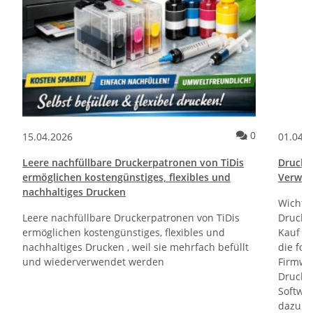
ommentare
Kommentare
0
15.04.2026
01.04.
Leere nachfüllbare Druckerpatronen von TiDis
Drucktr
ermöglichen kostengünstiges, flexibles und
Verwen
nachhaltiges Drucken
Wichti
Leere nachfüllbare Druckerpatronen von TiDis
Drucker
ermöglichen kostengünstiges, flexibles und
Kauf un
nachhaltiges Drucken , weil sie mehrfach befüllt
die fol
und wiederverwendet werden
Firmwa
Drucker
Softwa
dazu di