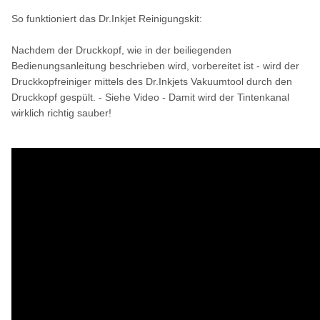
So funktioniert das Dr.Inkjet Reinigungskit:
Nachdem der Druckkopf, wie in der beiliegenden
Bedienungsanleitung beschrieben wird, vorbereitet ist - wird der
Druckkopfreiniger mittels des Dr.Inkjets Vakuumtool durch den
Druckkopf gespült. - Siehe Video - Damit wird der Tintenkanal
wirklich richtig sauber!