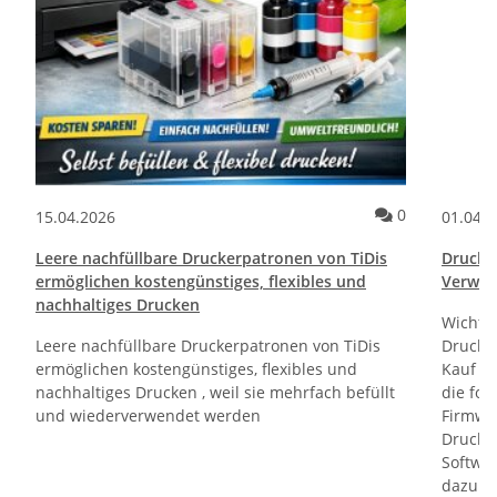
ommentare
Kommentare
0
15.04.2026
01.04.
Leere nachfüllbare Druckerpatronen von TiDis
Drucktr
ermöglichen kostengünstiges, flexibles und
Verwen
nachhaltiges Drucken
Wichti
Leere nachfüllbare Druckerpatronen von TiDis
Drucker
ermöglichen kostengünstiges, flexibles und
Kauf un
nachhaltiges Drucken , weil sie mehrfach befüllt
die fol
und wiederverwendet werden
Firmwa
Drucker
Softwa
dazu di