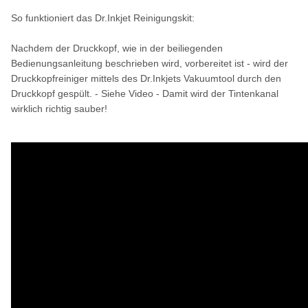
So funktioniert das Dr.Inkjet Reinigungskit:
Nachdem der Druckkopf, wie in der beiliegenden
Bedienungsanleitung beschrieben wird, vorbereitet ist - wird der
Druckkopfreiniger mittels des Dr.Inkjets Vakuumtool durch den
Druckkopf gespült. - Siehe Video - Damit wird der Tintenkanal
wirklich richtig sauber!