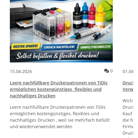
ommentare
Kommentare
0
15.04.2026
01.04.
Leere nachfüllbare Druckerpatronen von TiDis
Drucktr
ermöglichen kostengünstiges, flexibles und
Verwen
nachhaltiges Drucken
Wichti
Leere nachfüllbare Druckerpatronen von TiDis
Drucker
ermöglichen kostengünstiges, flexibles und
Kauf un
nachhaltiges Drucken , weil sie mehrfach befüllt
die fol
und wiederverwendet werden
Firmwa
Drucker