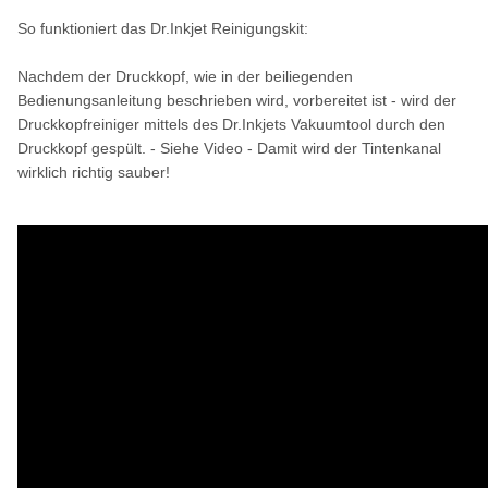
So funktioniert das Dr.Inkjet Reinigungskit:
Nachdem der Druckkopf, wie in der beiliegenden
Bedienungsanleitung beschrieben wird, vorbereitet ist - wird der
Druckkopfreiniger mittels des Dr.Inkjets Vakuumtool durch den
Druckkopf gespült. - Siehe Video - Damit wird der Tintenkanal
wirklich richtig sauber!