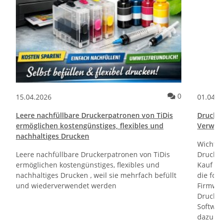
ommentare
Kommentare
0
15.04.2026
01.04.
Leere nachfüllbare Druckerpatronen von TiDis
Drucktr
ermöglichen kostengünstiges, flexibles und
Verwen
nachhaltiges Drucken
Wichti
Leere nachfüllbare Druckerpatronen von TiDis
Drucker
ermöglichen kostengünstiges, flexibles und
Kauf un
nachhaltiges Drucken , weil sie mehrfach befüllt
die fol
und wiederverwendet werden
Firmwa
Drucker
Softwa
dazu di