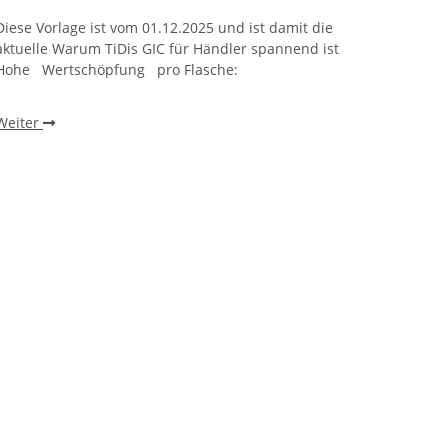
Diese Vorlage ist vom 01.12.2025 und ist damit die
Warum 
aktuelle Warum TiDis GIC für Händler spannend ist
wie ei
Hohe Wertschöpfung pro Flasche:
beobac
einen 
Weiter
Weite