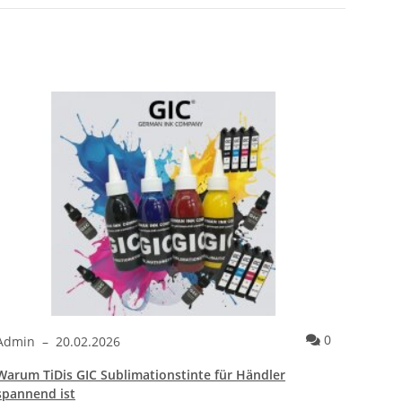
ntare
Kommentare
0
Admin
–
20.02.2026
Admi
Warum TiDis GIC Sublimationstinte für Händler
Wie ei
spannend ist
bracht