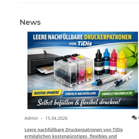
News
Kommentare
0
Admin
–
15.04.2026
Leere nachfüllbare Druckerpatronen von TiDis
ther®
ermöglichen kostengünstiges, flexibles und