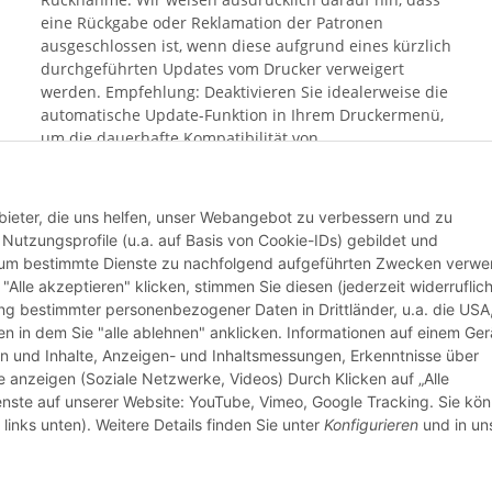
eine Rückgabe oder Reklamation der Patronen
ausgeschlossen ist, wenn diese aufgrund eines kürzlich
durchgeführten Updates vom Drucker verweigert
werden. Empfehlung: Deaktivieren Sie idealerweise die
automatische Update-Funktion in Ihrem Druckermenü,
um die dauerhafte Kompatibilität von
Alternativprodukten sicherzustellen. Mit dem Kauf
bestätigen Sie, dass Sie Ihren aktuellen Update-Status
geprüft haben und das Risiko einer Blockierung durch
bieter, die uns helfen, unser Webangebot zu verbessern und zu
aktuelle Hersteller-Software bekannt ist.
utzungsprofile (u.a. auf Basis von Cookie-IDs) gebildet und
d um bestimmte Dienste zu nachfolgend aufgeführten Zwecken verw
 "Alle akzeptieren" klicken, stimmen Sie diesen (jederzeit widerruflich
Weiter
lung bestimmter personenbezogener Daten in Drittländer, u.a. die USA
n in dem Sie "alle ablehnen" anklicken. Informationen auf einem Ger
en und Inhalte, Anzeigen- und Inhaltsmessungen, Erkenntnisse über
anzeigen (Soziale Netzwerke, Videos) Durch Klicken auf „Alle
ienste auf unserer Website: YouTube, Vimeo, Google Tracking. Sie kö
links unten). Weitere Details finden Sie unter
Konfigurieren
und in un