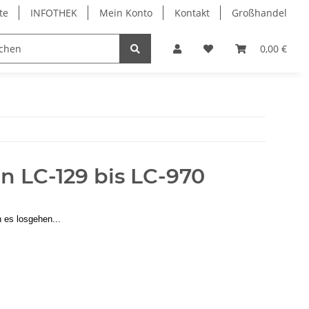
te
INFOTHEK
Mein Konto
Kontakt
Großhandel
 Bürobedarf
PVC Kartendrucker & Zubehör
0,00 €
TiDis
en LC-129 bis LC-970
 es losgehen...