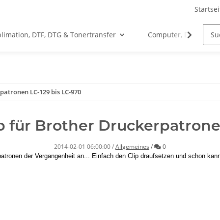
Startsei
limation, DTF, DTG & Tonertransfer
Computer, Drucker &
rpatronen LC-129 bis LC-970
ip für Brother Druckerpatron
Kommentare
2014-02-01 06:00:00
/
Allgemeines
/
0
patronen der Vergangenheit an... Einfach den Clip draufsetzen und schon kann