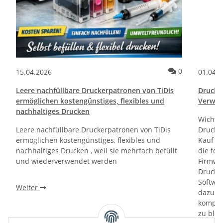
ommentare
Kommentare
0
15.04.2026
01.04.
Leere nachfüllbare Druckerpatronen von TiDis
Drucktr
ermöglichen kostengünstiges, flexibles und
Verwen
nachhaltiges Drucken
Wichti
Leere nachfüllbare Druckerpatronen von TiDis
Drucker
ermöglichen kostengünstiges, flexibles und
Kauf un
nachhaltiges Drucken , weil sie mehrfach befüllt
die fol
und wiederverwendet werden
Firmwa
Drucker
Softwa
Weiter
dazu di
kompati
zu bloc