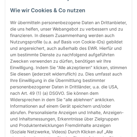
gewährl
Prüfung
Wie wir Cookies & Co nutzen
prüfen 
den le
Wir übermitteln personenbezogene Daten an Drittanbieter,
automa
die uns helfen, unser Webangebot zu verbessern und zu
„6-Mona
finanzieren. In diesem Zusammenhang werden auch
Verwen
Nutzungsprofile (u.a. auf Basis von Cookie-IDs) gebildet
das let
und angereichert, auch außerhalb des EWR. Hierfür und
Monate
um bestimmte Dienste zu nachfolgend aufgeführten
die Chi
Zwecken verwenden zu dürfen, benötigen wir Ihre
bereit
Einwilligung. Indem Sie "Alle akzeptieren" klicken, stimmen
Herstel
Sie diesen (jederzeit widerruflich) zu. Dies umfasst auch
Rückga
Ihre Einwilligung in die Übermittlung bestimmter
weisen 
personenbezogener Daten in Drittländer, u.a. die USA,
Rückga
nach Art. 49 (1) (a) DSGVO. Sie können dem
ausgesc
Widersprechen in dem Sie "alle ablehnen" anklicken.
kürzli
Informationen auf einem Gerät speichern und/oder
verweig
abrufen. Personalisierte Anzeigen und Inhalte, Anzeigen-
idealer
und Inhaltsmessungen, Erkenntnisse über Zielgruppen
in Ihr
und Produktentwicklungen Fremdinhalte anzeigen
Kompati
(Soziale Netzwerke, Videos) Durch Klicken auf „Alle
sicherz