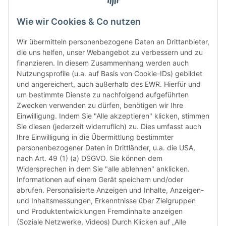
gewährl
Prüfung
Wie wir Cookies & Co nutzen
prüfen 
den le
Wir übermitteln personenbezogene Daten an Drittanbieter,
automa
die uns helfen, unser Webangebot zu verbessern und zu
„6-Mona
finanzieren. In diesem Zusammenhang werden auch
Verwen
Nutzungsprofile (u.a. auf Basis von Cookie-IDs) gebildet
das let
und angereichert, auch außerhalb des EWR. Hierfür und
Monate
um bestimmte Dienste zu nachfolgend aufgeführten
die Chi
Zwecken verwenden zu dürfen, benötigen wir Ihre
bereit
Einwilligung. Indem Sie "Alle akzeptieren" klicken, stimmen
Herstel
Sie diesen (jederzeit widerruflich) zu. Dies umfasst auch
Rückga
Ihre Einwilligung in die Übermittlung bestimmter
weisen 
personenbezogener Daten in Drittländer, u.a. die USA,
Rückga
nach Art. 49 (1) (a) DSGVO. Sie können dem
ausgesc
Widersprechen in dem Sie "alle ablehnen" anklicken.
kürzli
Informationen auf einem Gerät speichern und/oder
verweig
abrufen. Personalisierte Anzeigen und Inhalte, Anzeigen-
idealer
und Inhaltsmessungen, Erkenntnisse über Zielgruppen
in Ihr
und Produktentwicklungen Fremdinhalte anzeigen
Kompati
(Soziale Netzwerke, Videos) Durch Klicken auf „Alle