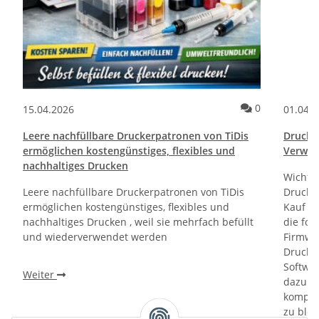
ommentare
Kommentare
0
15.04.2026
01.04.
Leere nachfüllbare Druckerpatronen von TiDis
Drucktr
ermöglichen kostengünstiges, flexibles und
Verwen
nachhaltiges Drucken
Wichti
Leere nachfüllbare Druckerpatronen von TiDis
Drucker
ermöglichen kostengünstiges, flexibles und
Kauf un
nachhaltiges Drucken , weil sie mehrfach befüllt
die fol
und wiederverwendet werden
Firmwa
Drucker
Softwa
Weiter
dazu di
kompati
zu bloc