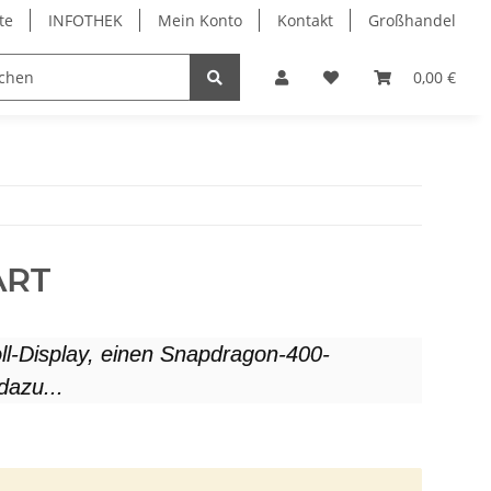
te
INFOTHEK
Mein Konto
Kontakt
Großhandel
 Bürobedarf
PVC Kartendrucker & Zubehör
0,00 €
TiDis
ART
oll-Display, einen Snapdragon-400-
dazu...