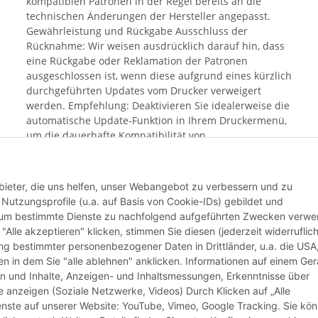
kompatiblen Patronen in der Regel bereits an die
technischen Änderungen der Hersteller angepasst.
Gewährleistung und Rückgabe Ausschluss der
Rücknahme: Wir weisen ausdrücklich darauf hin, dass
eine Rückgabe oder Reklamation der Patronen
ausgeschlossen ist, wenn diese aufgrund eines kürzlich
durchgeführten Updates vom Drucker verweigert
werden. Empfehlung: Deaktivieren Sie idealerweise die
automatische Update-Funktion in Ihrem Druckermenü,
um die dauerhafte Kompatibilität von
Alternativprodukten sicherzustellen. Mit dem Kauf
bestätigen Sie, dass Sie Ihren aktuellen Update-Status
geprüft haben und das Risiko einer Blockierung durch
bieter, die uns helfen, unser Webangebot zu verbessern und zu
aktuelle Hersteller-Software bekannt ist.
utzungsprofile (u.a. auf Basis von Cookie-IDs) gebildet und
d um bestimmte Dienste zu nachfolgend aufgeführten Zwecken verw
 "Alle akzeptieren" klicken, stimmen Sie diesen (jederzeit widerruflich
Weiter
lung bestimmter personenbezogener Daten in Drittländer, u.a. die USA
n in dem Sie "alle ablehnen" anklicken. Informationen auf einem Ger
en und Inhalte, Anzeigen- und Inhaltsmessungen, Erkenntnisse über
anzeigen (Soziale Netzwerke, Videos) Durch Klicken auf „Alle
ienste auf unserer Website: YouTube, Vimeo, Google Tracking. Sie kö