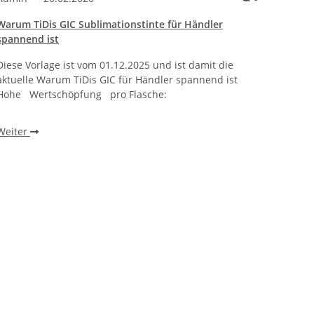
Warum TiDis GIC Sublimationstinte für Händler
Wie ei
spannend ist
bracht
Diese Vorlage ist vom 01.12.2025 und ist damit die
Warum 
aktuelle Warum TiDis GIC für Händler spannend ist
wie ei
Hohe Wertschöpfung pro Flasche:
beobac
einen 
Weiter
Weite