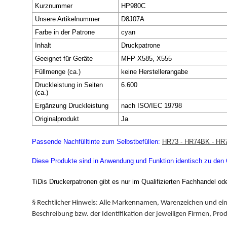
Kurznummer
HP980C
Unsere Artikelnummer
D8J07A
Farbe in der Patrone
cyan
Inhalt
Druckpatrone
Geeignet für Geräte
MFP X585, X555
Füllmenge (ca.)
keine Herstellerangabe
Druckleistung in Seiten
6.600
(ca.)
Ergänzung Druckleistung
nach ISO/IEC 19798
Originalprodukt
Ja
Passende Nachfülltinte zum Selbstbefüllen:
HR73 - HR74BK - HR
Diese Produkte sind in Anwendung und Funktion identisch zu den Or
TiDis Druckerpatronen gibt es nur im Qualifizierten Fachhandel od
§ Rechtlicher Hinweis: Alle Markennamen, Warenzeichen und ein
Beschreibung bzw. der Identifikation der jeweiligen Firmen, Pro