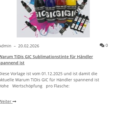
ntare
Kommentare
0
Admin
–
20.02.2026
Admi
Warum TiDis GIC Sublimationstinte für Händler
Wie ei
spannend ist
bracht
Diese Vorlage ist vom 01.12.2025 und ist damit die
Warum 
aktuelle Warum TiDis GIC für Händler spannend ist
wie ei
Hohe Wertschöpfung pro Flasche:
beobac
einen 
Weiter
Weite