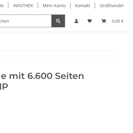
te
INFOTHEK
Mein Konto
Kontakt
Großhandel
 Bürobedarf
PVC Kartendrucker & Zubehör
0,00 €
TiDis
e mit 6.600 Seiten
HP