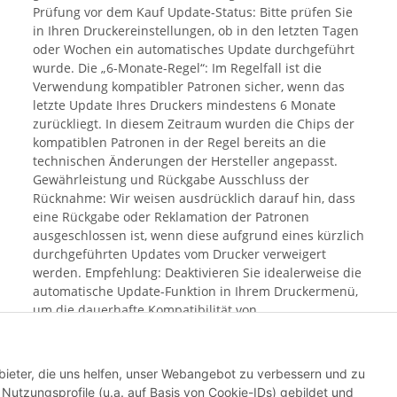
Prüfung vor dem Kauf Update-Status: Bitte prüfen Sie
in Ihren Druckereinstellungen, ob in den letzten Tagen
oder Wochen ein automatisches Update durchgeführt
wurde. Die „6-Monate-Regel“: Im Regelfall ist die
Verwendung kompatibler Patronen sicher, wenn das
letzte Update Ihres Druckers mindestens 6 Monate
zurückliegt. In diesem Zeitraum wurden die Chips der
kompatiblen Patronen in der Regel bereits an die
technischen Änderungen der Hersteller angepasst.
Gewährleistung und Rückgabe Ausschluss der
Rücknahme: Wir weisen ausdrücklich darauf hin, dass
eine Rückgabe oder Reklamation der Patronen
ausgeschlossen ist, wenn diese aufgrund eines kürzlich
durchgeführten Updates vom Drucker verweigert
werden. Empfehlung: Deaktivieren Sie idealerweise die
automatische Update-Funktion in Ihrem Druckermenü,
um die dauerhafte Kompatibilität von
Alternativprodukten sicherzustellen. Mit dem Kauf
bestätigen Sie, dass Sie Ihren aktuellen Update-Status
geprüft haben und das Risiko einer Blockierung durch
bieter, die uns helfen, unser Webangebot zu verbessern und zu
aktuelle Hersteller-Software bekannt ist.
utzungsprofile (u.a. auf Basis von Cookie-IDs) gebildet und