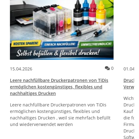
ommentare
Kommentare
0
15.04.2026
01.04.
Leere nachfüllbare Druckerpatronen von TiDis
Drucktr
ermöglichen kostengünstiges, flexibles und
Verwen
nachhaltiges Drucken
Wichti
Leere nachfüllbare Druckerpatronen von TiDis
Drucker
ermöglichen kostengünstiges, flexibles und
Kauf un
nachhaltiges Drucken , weil sie mehrfach befüllt
die fol
und wiederverwendet werden
Firmwa
Drucker
Softwa