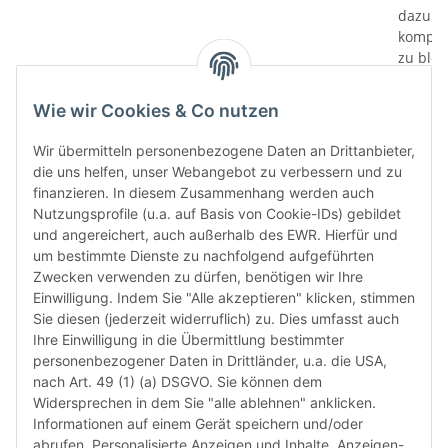
dazu di
kompati
zu bloc
gewährl
Prüfung
Wie wir Cookies & Co nutzen
prüfen 
den le
Wir übermitteln personenbezogene Daten an Drittanbieter,
automa
die uns helfen, unser Webangebot zu verbessern und zu
„6-Mona
finanzieren. In diesem Zusammenhang werden auch
Verwen
Nutzungsprofile (u.a. auf Basis von Cookie-IDs) gebildet
das let
und angereichert, auch außerhalb des EWR. Hierfür und
Monate
um bestimmte Dienste zu nachfolgend aufgeführten
die Chi
Zwecken verwenden zu dürfen, benötigen wir Ihre
bereit
Einwilligung. Indem Sie "Alle akzeptieren" klicken, stimmen
Herstel
Sie diesen (jederzeit widerruflich) zu. Dies umfasst auch
Rückga
Ihre Einwilligung in die Übermittlung bestimmter
weisen 
personenbezogener Daten in Drittländer, u.a. die USA,
Rückga
nach Art. 49 (1) (a) DSGVO. Sie können dem
ausgesc
Widersprechen in dem Sie "alle ablehnen" anklicken.
kürzli
Informationen auf einem Gerät speichern und/oder
verweig
abrufen. Personalisierte Anzeigen und Inhalte, Anzeigen-