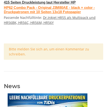
415 Seiten Druckleistung laut Hersteller HP
HP62 Combo Pack - Original J3M80AE - black + color -
Druckpatronen mit 10 Seiten 13x18 Fotopapier
Passende Nachfülltinte:
Dr.Inkjet HR55 als Multipack und
HR56BK, HR56C, HR56M, HR56Y
x
Bitte melden Sie sich an, um einen Kommentar zu
schreiben.
News