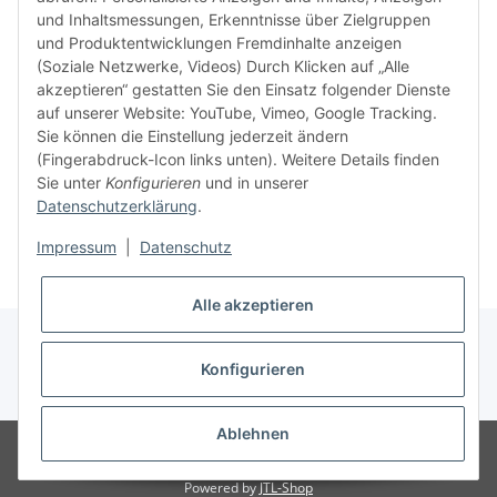
idealer
und Inhaltsmessungen, Erkenntnisse über Zielgruppen
in Ihr
und Produktentwicklungen Fremdinhalte anzeigen
Kompati
(Soziale Netzwerke, Videos) Durch Klicken auf „Alle
sicherz
akzeptieren“ gestatten Sie den Einsatz folgender Dienste
dass Si
auf unserer Website: YouTube, Vimeo, Google Tracking.
haben u
Sie können die Einstellung jederzeit ändern
aktuell
(Fingerabdruck-Icon links unten). Weitere Details finden
Sie unter
Konfigurieren
und in unserer
Datenschutzerklärung
.
Weiter
Weiter
Impressum
|
Datenschutz
Alle akzeptieren
Konfigurieren
* Alle Preise inkl. gesetzlicher USt., zzgl.
Versand
Ablehnen
© Ingo Schacht
Besucherzähler: 8730416
Ladenpreise können von
Shoppreisen abweichen:
Powered by
JTL-Shop