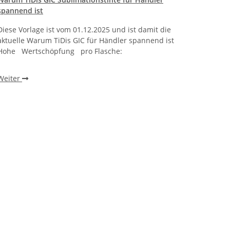
spannend ist
bracht
Diese Vorlage ist vom 01.12.2025 und ist damit die
Warum 
aktuelle Warum TiDis GIC für Händler spannend ist
wie ei
Hohe Wertschöpfung pro Flasche:
beobac
einen 
Weiter
Weite