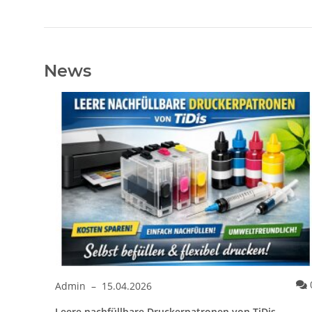
News
Kommentare
0
Admin
–
15.04.2026
Leere nachfüllbare Druckerpatronen von TiDis