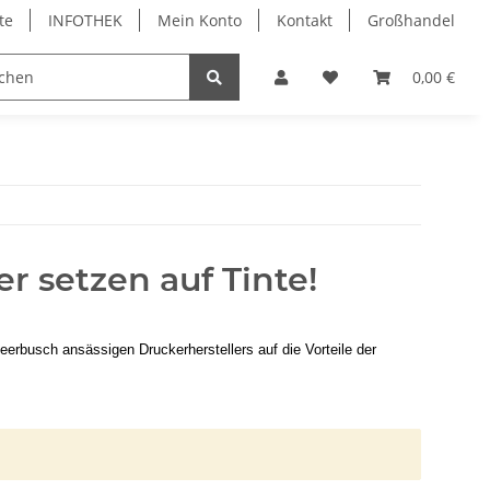
te
INFOTHEK
Mein Konto
Kontakt
Großhandel
 Bürobedarf
PVC Kartendrucker & Zubehör
0,00 €
TiDis
r setzen auf Tinte!
erbusch ansässigen Druckerherstellers auf die Vorteile der