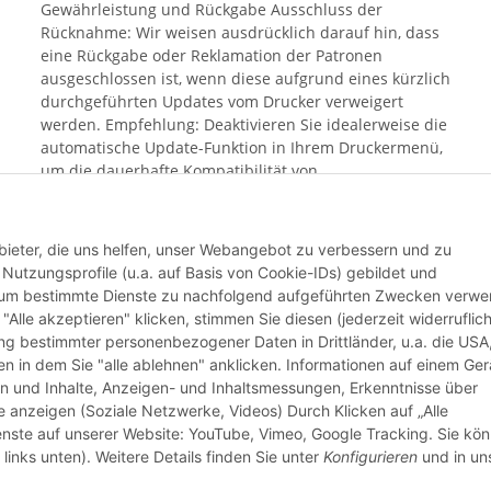
Gewährleistung und Rückgabe Ausschluss der
Rücknahme: Wir weisen ausdrücklich darauf hin, dass
eine Rückgabe oder Reklamation der Patronen
ausgeschlossen ist, wenn diese aufgrund eines kürzlich
durchgeführten Updates vom Drucker verweigert
werden. Empfehlung: Deaktivieren Sie idealerweise die
automatische Update-Funktion in Ihrem Druckermenü,
um die dauerhafte Kompatibilität von
Alternativprodukten sicherzustellen. Mit dem Kauf
bestätigen Sie, dass Sie Ihren aktuellen Update-Status
geprüft haben und das Risiko einer Blockierung durch
bieter, die uns helfen, unser Webangebot zu verbessern und zu
aktuelle Hersteller-Software bekannt ist.
utzungsprofile (u.a. auf Basis von Cookie-IDs) gebildet und
d um bestimmte Dienste zu nachfolgend aufgeführten Zwecken verw
 "Alle akzeptieren" klicken, stimmen Sie diesen (jederzeit widerruflich
Weiter
lung bestimmter personenbezogener Daten in Drittländer, u.a. die USA
n in dem Sie "alle ablehnen" anklicken. Informationen auf einem Ger
en und Inhalte, Anzeigen- und Inhaltsmessungen, Erkenntnisse über
anzeigen (Soziale Netzwerke, Videos) Durch Klicken auf „Alle
ienste auf unserer Website: YouTube, Vimeo, Google Tracking. Sie kö
links unten). Weitere Details finden Sie unter
Konfigurieren
und in un