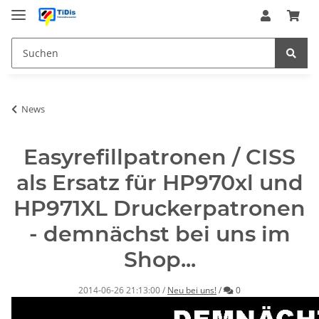
News
Easyrefillpatronen / CISS
als Ersatz für HP970xl und
HP971XL Druckerpatronen
- demnächst bei uns im
Shop...
Kommentare
2014-06-26 21:13:00
/
Neu bei uns!
/
0