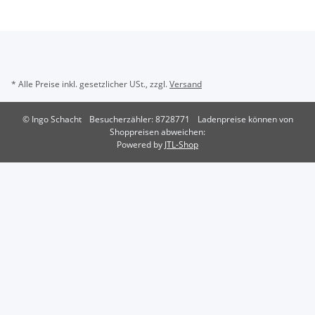
* Alle Preise inkl. gesetzlicher USt., zzgl.
Versand
© Ingo Schacht
Besucherzähler: 8728771
Ladenpreise können von
Shoppreisen abweichen:
Powered by
JTL-Shop