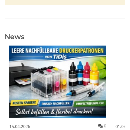
News
ommentare
Kommentare
0
15.04.2026
01.04.