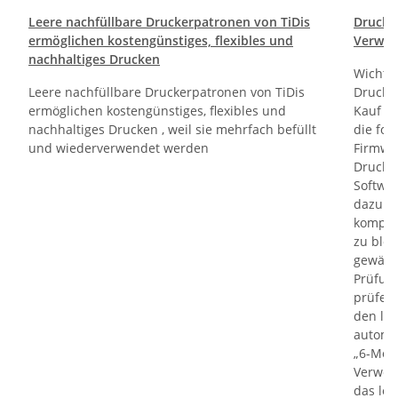
Leere nachfüllbare Druckerpatronen von TiDis
Drucktr
ermöglichen kostengünstiges, flexibles und
Verwen
nachhaltiges Drucken
Wichti
Leere nachfüllbare Druckerpatronen von TiDis
Drucker
ermöglichen kostengünstiges, flexibles und
Kauf un
nachhaltiges Drucken , weil sie mehrfach befüllt
die fol
und wiederverwendet werden
Firmwa
Drucker
Softwa
dazu di
kompati
zu bloc
gewährl
Prüfung
prüfen 
den le
automa
„6-Mona
Verwen
das let