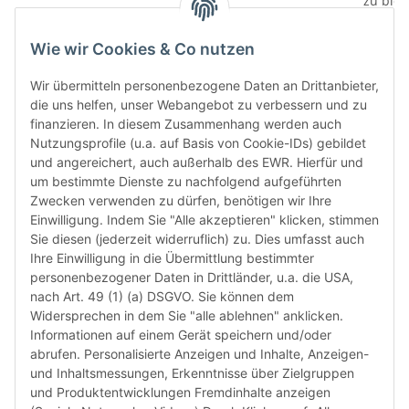
zu bloc
gewährl
Prüfung
Wie wir Cookies & Co nutzen
prüfen 
den le
Wir übermitteln personenbezogene Daten an Drittanbieter,
automa
die uns helfen, unser Webangebot zu verbessern und zu
„6-Mona
finanzieren. In diesem Zusammenhang werden auch
Verwen
Nutzungsprofile (u.a. auf Basis von Cookie-IDs) gebildet
das let
und angereichert, auch außerhalb des EWR. Hierfür und
Monate
um bestimmte Dienste zu nachfolgend aufgeführten
die Chi
Zwecken verwenden zu dürfen, benötigen wir Ihre
bereit
Einwilligung. Indem Sie "Alle akzeptieren" klicken, stimmen
Herstel
Sie diesen (jederzeit widerruflich) zu. Dies umfasst auch
Rückga
Ihre Einwilligung in die Übermittlung bestimmter
weisen 
personenbezogener Daten in Drittländer, u.a. die USA,
Rückga
nach Art. 49 (1) (a) DSGVO. Sie können dem
ausgesc
Widersprechen in dem Sie "alle ablehnen" anklicken.
kürzli
Informationen auf einem Gerät speichern und/oder
verweig
abrufen. Personalisierte Anzeigen und Inhalte, Anzeigen-
idealer
und Inhaltsmessungen, Erkenntnisse über Zielgruppen
in Ihr
und Produktentwicklungen Fremdinhalte anzeigen
Kompati