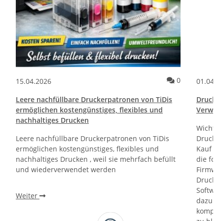
ommentare
Kommentare
0
15.04.2026
01.04.
Leere nachfüllbare Druckerpatronen von TiDis
Drucktr
ermöglichen kostengünstiges, flexibles und
Verwen
nachhaltiges Drucken
Wichti
Leere nachfüllbare Druckerpatronen von TiDis
Drucker
ermöglichen kostengünstiges, flexibles und
Kauf un
nachhaltiges Drucken , weil sie mehrfach befüllt
die fol
und wiederverwendet werden
Firmwa
Drucker
Softwa
Weiter
dazu di
kompati