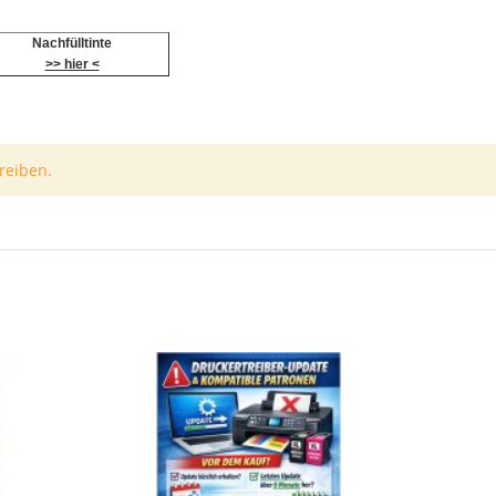
Nachfülltinte
>> hier <
reiben.