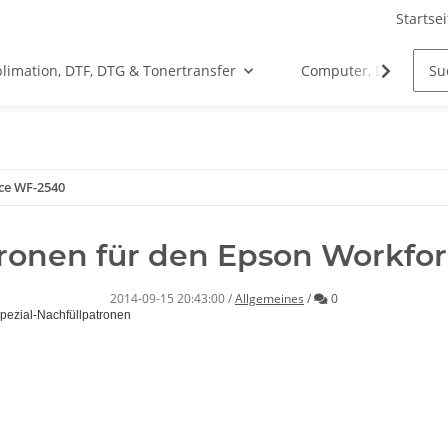
Startsei
limation, DTF, DTG & Tonertransfer
Computer, Drucker &
ce WF-2540
ronen für den Epson Workfo
Kommentare
2014-09-15 20:43:00
/
Allgemeines
/
0
Spezial-Nachfüllpatronen