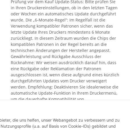
Prüfung vor dem Kauf Update-Status: Bitte prüfen Sie
in Ihren Druckereinstellungen, ob in den letzten Tagen
oder Wochen ein automatisches Update durchgeführt
wurde. Die „6-Monate-Regel“: Im Regelfall ist die
Verwendung kompatibler Patronen sicher, wenn das
letzte Update Ihres Druckers mindestens 6 Monate
zurückliegt. In diesem Zeitraum wurden die Chips der
kompatiblen Patronen in der Regel bereits an die
technischen Änderungen der Hersteller angepasst.
Gewährleistung und Rückgabe Ausschluss der
Rücknahme: Wir weisen ausdrücklich darauf hin, dass
eine Rückgabe oder Reklamation der Patronen
ausgeschlossen ist, wenn diese aufgrund eines kürzlich
durchgeführten Updates vom Drucker verweigert
werden. Empfehlung: Deaktivieren Sie idealerweise die
automatische Update-Funktion in Ihrem Druckermenü,
um die dauerhafte Kompatibilität von
Alternativprodukten sicherzustellen. Mit dem Kauf
bestätigen Sie, dass Sie Ihren aktuellen Update-Status
geprüft haben und das Risiko einer Blockierung durch
bieter, die uns helfen, unser Webangebot zu verbessern und zu
aktuelle Hersteller-Software bekannt ist.
utzungsprofile (u.a. auf Basis von Cookie-IDs) gebildet und