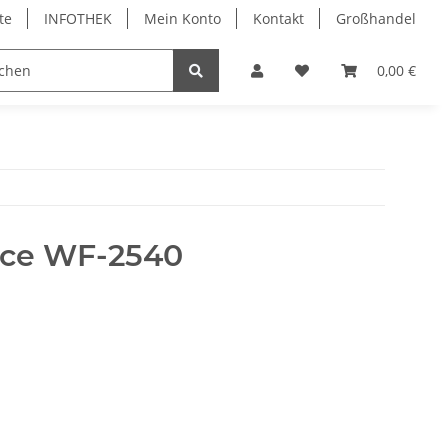
te
INFOTHEK
Mein Konto
Kontakt
Großhandel
 Bürobedarf
PVC Kartendrucker & Zubehör
0,00 €
TiDis
rce WF-2540