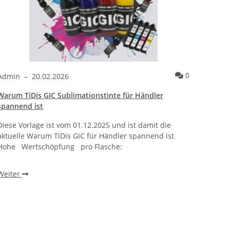
ntare
Kommentare
0
Admin
–
20.02.2026
Admi
Warum TiDis GIC Sublimationstinte für Händler
Wie ei
spannend ist
bracht
Diese Vorlage ist vom 01.12.2025 und ist damit die
Warum 
aktuelle Warum TiDis GIC für Händler spannend ist
wie ei
Hohe Wertschöpfung pro Flasche:
beobac
einen 
Weiter
Weite