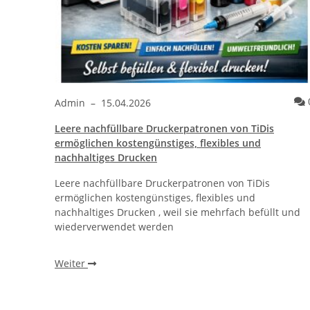
Kommentare
0
Admin
–
15.04.2026
Leere nachfüllbare Druckerpatronen von TiDis
ther®
ermöglichen kostengünstiges, flexibles und
nachhaltiges Drucken
Leere nachfüllbare Druckerpatronen von TiDis
r
ermöglichen kostengünstiges, flexibles und
, ohne
nachhaltiges Drucken , weil sie mehrfach befüllt und
wiederverwendet werden
Weiter